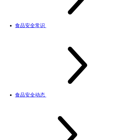
食品安全常识
食品安全动态