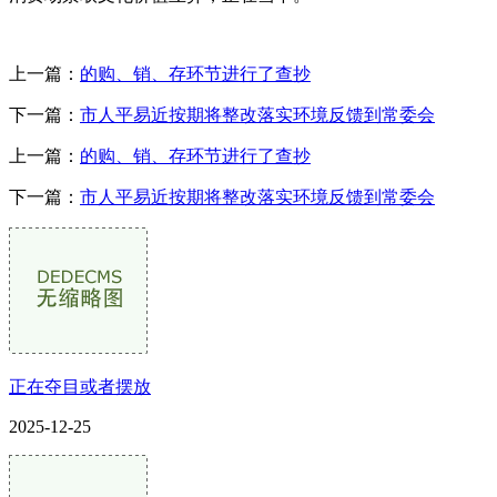
上一篇：
的购、销、存环节进行了查抄
下一篇：
市人平易近按期将整改落实环境反馈到常委会
上一篇：
的购、销、存环节进行了查抄
下一篇：
市人平易近按期将整改落实环境反馈到常委会
正在夺目或者摆放
2025-12-25