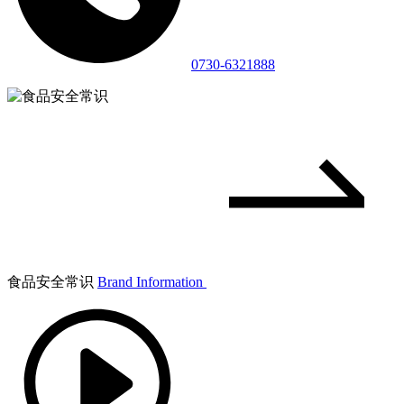
0730-6321888
食品安全常识
Brand Information