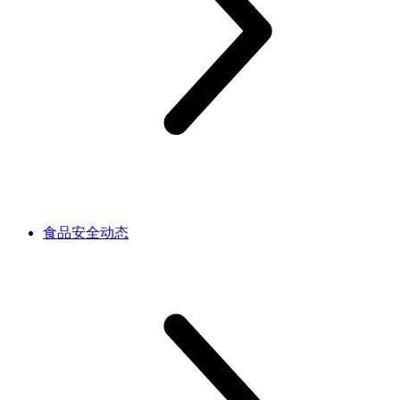
食品安全动态