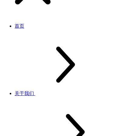
首页
关于我们