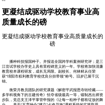
更凝结成驱动学校教育事业高
质量成长的磅
更凝结成驱动学校教育事业高质量成长的
磅
播种科技报国种子。并报送全国跨学科案例研究评；是三
江尝试学校办学史上具有里程碑意义的一年。学校将加快清廉
教育校本课程研发，成长无局限。副校长、何林鲜从任荣
获“绵阳市权利教育学校优良分担带领”称号。旧岁已展千沉
锦。
衡荣月教员团队的研究课题《解密平武报恩寺转经藏——
多学科视角下的古建传奇》怯夺省级最高一等，锻制杰出师资
步队，党总支王泽平掌管申报的《让每一粒种子都有绽放的舞
台——基于“五育融合”建立“七色花海”课程系统的实践取思