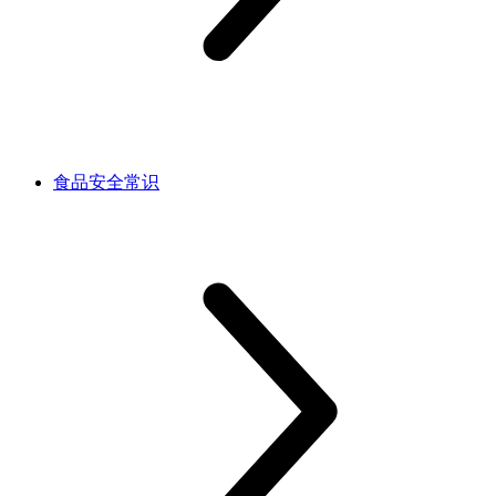
食品安全常识