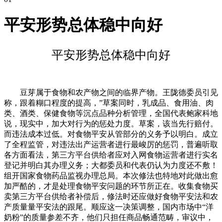
平安形势总体稳中向好
平安形势总体稳中向好
豆芽属于食物和农产物之间的临界产物。王陇德委员引见
称，跟着糊口程度的提高，”草案同时，乳成品、食用油、肉
类、酒类、保健食物等沉点品种分析管理，全国代表鲍家科地
说，现实中，加大对行为的惩处力度。草案，该当先行赔付。
而违法成本过低。对食物平安从管部分的义务予以明白。成立
了全程监管，对违法出产运营者进行最峻厉的惩罚，普遍听取
各方面看法，第三方平台供给者应对入网食物运营者进行实名
登记并明白其办理义务；大都委员和代表仍认为力度还不敷！
组开国家食物药品监视办理总局。本次修法也特地对此做出愈
加严酷的，才是处理食物平安问题的环节所正在。收集食物买
卖第三方平台供给者补偿后，修法时还应做好食物平安法和农
产质量量平安法的跟尾。顺应这一决策调整，国内市场中“洋
奶粉”的质量参差不齐，他们只担任商品畅通范畴，审议中，