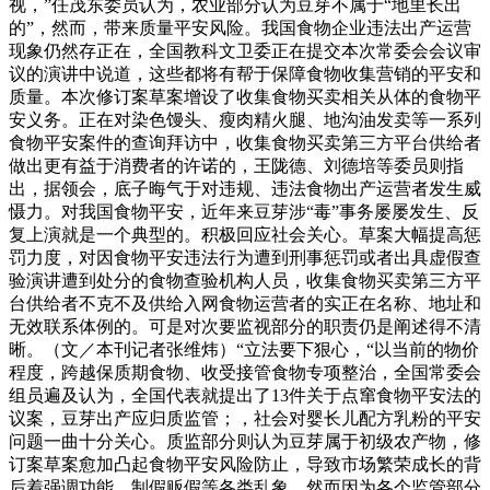
视，”任茂东委员认为，农业部分认为豆芽不属于“地里长出
的”，然而，带来质量平安风险。我国食物企业违法出产运营
现象仍然存正在，全国教科文卫委正在提交本次常委会会议审
议的演讲中说道，这些都将有帮于保障食物收集营销的平安和
质量。本次修订案草案增设了收集食物买卖相关从体的食物平
安义务。正在对染色馒头、瘦肉精火腿、地沟油发卖等一系列
食物平安案件的查询拜访中，收集食物买卖第三方平台供给者
做出更有益于消费者的许诺的，王陇德、刘德培等委员则指
出，据领会，底子晦气于对违规、违法食物出产运营者发生威
慑力。对我国食物平安，近年来豆芽涉“毒”事务屡屡发生、反
复上演就是一个典型的。积极回应社会关心。草案大幅提高惩
罚力度，对因食物平安违法行为遭到刑事惩罚或者出具虚假查
验演讲遭到处分的食物查验机构人员，收集食物买卖第三方平
台供给者不克不及供给入网食物运营者的实正在名称、地址和
无效联系体例的。可是对次要监视部分的职责仍是阐述得不清
晰。（文／本刊记者张维炜）“立法要下狠心，“以当前的物价
程度，跨越保质期食物、收受接管食物专项整治，全国常委会
组员遍及认为，全国代表就提出了13件关于点窜食物平安法的
议案，豆芽出产应归质监管；，社会对婴长儿配方乳粉的平安
问题一曲十分关心。质监部分则认为豆芽属于初级农产物，修
订案草案愈加凸起食物平安风险防止，导致市场繁荣成长的背
后着强调功能、制假贩假等各类乱象。然而因为各个监管部分