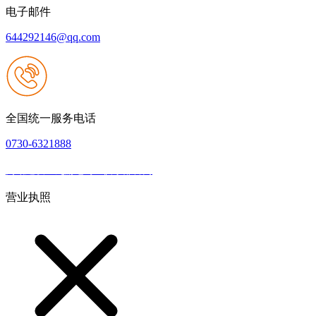
电子邮件
644292146@qq.com
全国统一服务电话
0730-6321888
网站建设：九游老哥J9俱乐部官网
|
网站地图
本网站支持IPV6
营业执照