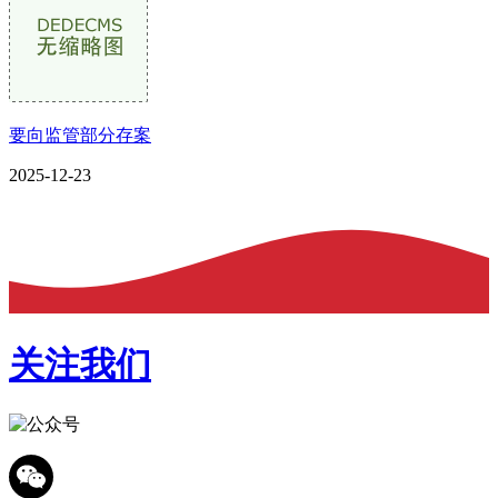
要向监管部分存案
2025-12-23
关注我们