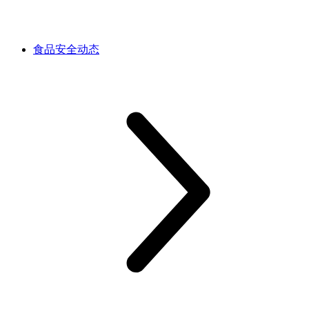
食品安全动态