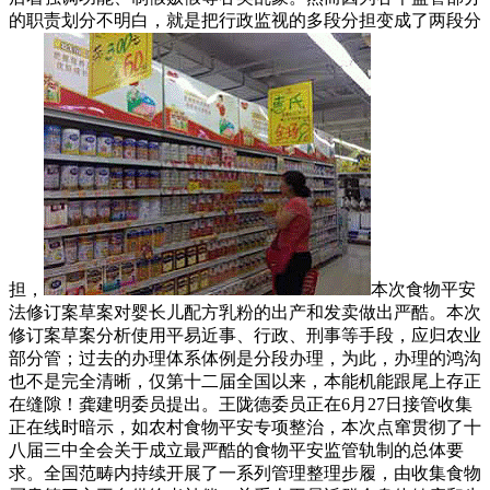
的职责划分不明白，就是把行政监视的多段分担变成了两段分
担，
本次食物平安
法修订案草案对婴长儿配方乳粉的出产和发卖做出严酷。本次
修订案草案分析使用平易近事、行政、刑事等手段，应归农业
部分管；过去的办理体系体例是分段办理，为此，办理的鸿沟
也不是完全清晰，仅第十二届全国以来，本能机能跟尾上存正
在缝隙！龚建明委员提出。王陇德委员正在6月27日接管收集
正在线时暗示，如农村食物平安专项整治，本次点窜贯彻了十
八届三中全会关于成立最严酷的食物平安监管轨制的总体要
求。全国范畴内持续开展了一系列管理整理步履，由收集食物