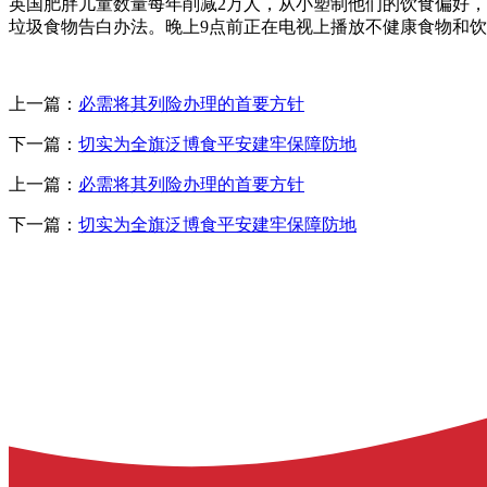
英国肥胖儿童数量每年削减2万人，从小塑制他们的饮食偏好，
垃圾食物告白办法。晚上9点前正在电视上播放不健康食物和
上一篇：
必需将其列险办理的首要方针
下一篇：
切实为全旗泛博食平安建牢保障防地
上一篇：
必需将其列险办理的首要方针
下一篇：
切实为全旗泛博食平安建牢保障防地