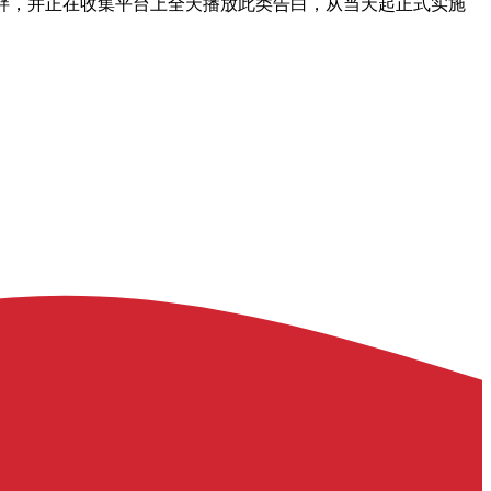
肥胖，并正在收集平台上全天播放此类告白，从当天起正式实施