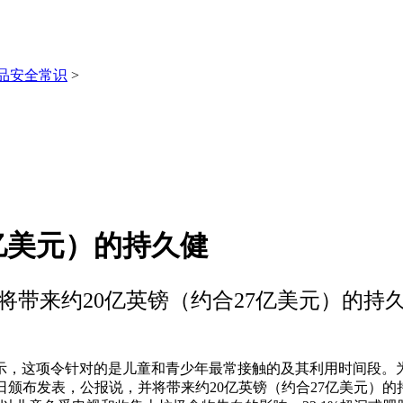
品安全常识
>
亿美元）的持久健
将带来约20亿英镑（约合27亿美元）的持
，这项令针对的是儿童和青少年最常接触的及其利用时间段。为
国5日颁布发表，公报说，并将带来约20亿英镑（约合27亿美元