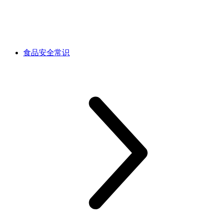
食品安全常识