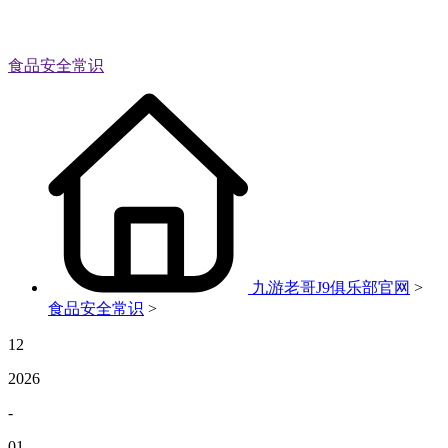
食品安全常识
九游老哥J9俱乐部官网
>
食品安全常识
>
12
2026
-
01