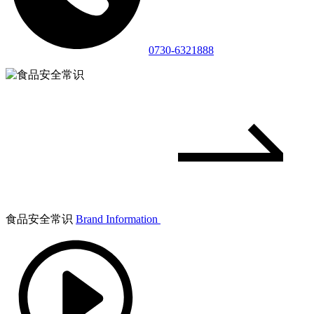
0730-6321888
食品安全常识
Brand Information