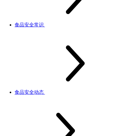
食品安全常识
食品安全动态