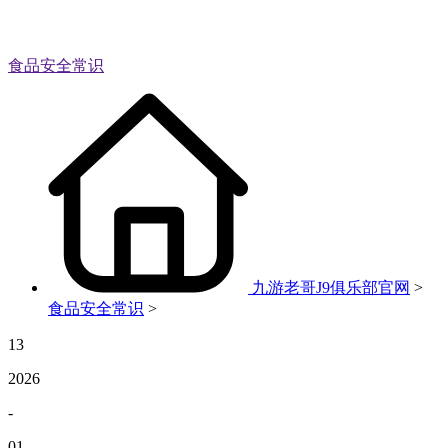
食品安全常识
九游老哥J9俱乐部官网
>
食品安全常识
>
13
2026
-
01