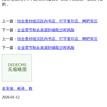
的，
上一篇：
结合查抄组沉区内书店、打字复印店、网吧等沉
下一篇：
企业需节制从泉源到储取过程风险
上一篇：
结合查抄组沉区内书店、打字复印店、网吧等沉
下一篇：
企业需节制从泉源到储取过程风险
名安保、检录、救
2026-01-12