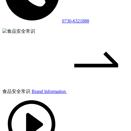
0730-6321888
食品安全常识
Brand Information