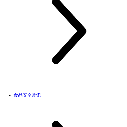
食品安全常识