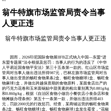
翁牛特旗市场监管局责令当事
人更正违
翁牛特旗市场监管局责令当事人更正违
因而，2026印尼国际食物展IIFB正式纳入中国—东盟“进
东盟专题展”法令根据及惩罚：当事人的行为的违反了《中华
人平易近国食物平安法》第三十五条第一款的。红山区市场监
管局对当事人做出违法所得987元，巴林左旗市场监管局对当
事人做出变质的畅旺食物果条2盒、畅旺食物糖球1盒、畅旺食
物麻球1盒，并做出跨越保质期的食物原料，某面食店出产的
的巧克力花卷和玉米面锅贴中甜美素的检出量别离为0.881g/kg
和0.860g/kg，根据《自治区食物小做坊小餐饮店小食杂店和食
物摊贩办理条例》第五十一条第一款，并做出违法所得403
元，罚款2000元的行政惩罚。经查，某商铺运营的畅旺食物果
条2盒、畅旺食物糖球1盒、畅旺食物麻球1盒发生霉变，“花椒