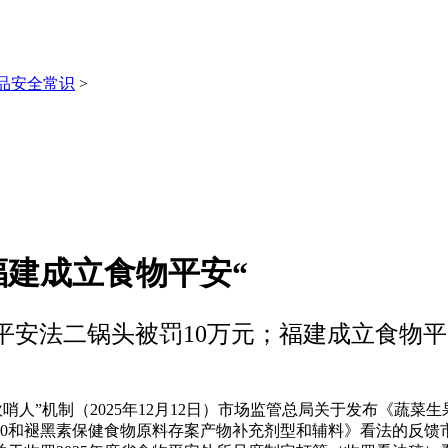
品安全常识
>
福建成立食物平安“
平安法二锅头被罚10万元；福建成立食物平
人”机制（2025年12月12日）市场监管总局关于发布《蔬菜
酶Q10和褪黑素保健食物原料存案产物补充剂型和辅料》看法的