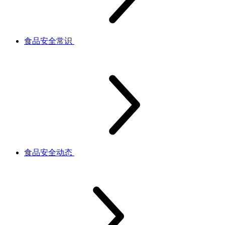
食品安全常识
食品安全动态