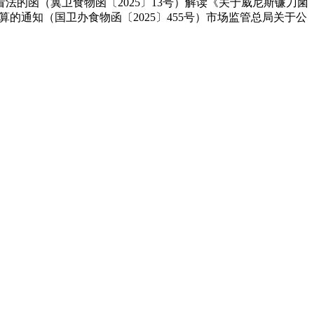
法的函（冀卫食物函〔2025〕13号）解读《关于威尼斯镰刀菌
算的通知（国卫办食物函〔2025〕455号）市场监管总局关于公