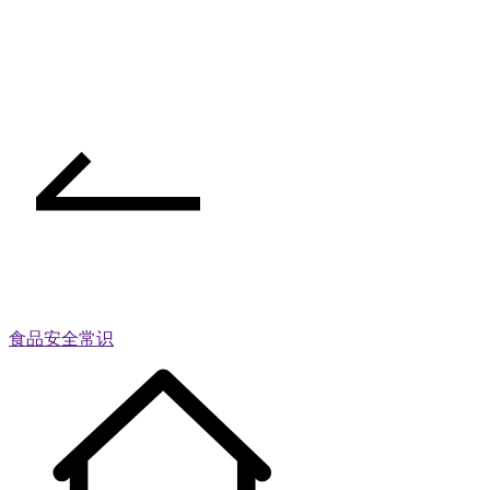
食品安全常识