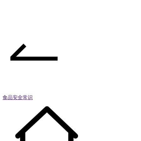
食品安全常识