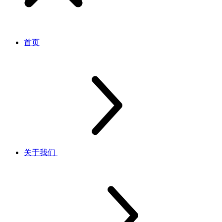
首页
关于我们