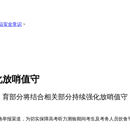
品安全常识
>
化放哨值守
育部分将结合相关部分持续强化放哨值守
报渠道，为切实保障高考听力测验期间考生及考务人员饮食平