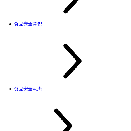
食品安全常识
食品安全动态