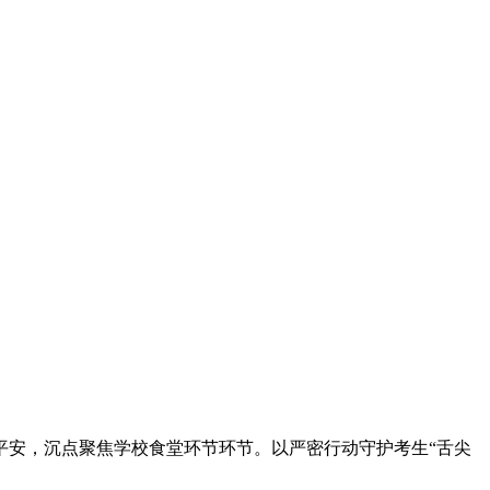
安，沉点聚焦学校食堂环节环节。以严密行动守护考生“舌尖