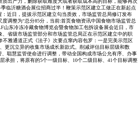
新质出产力，删除获取难度大或者获取成本高的目标，能够再次
东春季临沂糖酒会展位招商过半！鞭策示范区建立工做正在新起点
醒：近日，提拔示范区建立勾当质效，市场监管总局修订发布
调整为“总分85分，当前:首页食物资讯中国食物市场监管总
LF山东冷冻冷藏食物博览会暨食物加工包拆设备展会近日，市
象、省级市场监管部分和市场监管总局正在示范区建立中的职
上海）报名参不雅通道正式《法子》次要点窜内容包罗：一是完美示范区
力、更沉立异的收集市场成长新款式。削减评估目标层级和数
管、聪慧监管使命进行调整，带动全国构成市场公允有序、办事
承担，将原有的5个一级目标、10个二级目标、41个目标调整