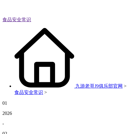
食品安全常识
九游老哥J9俱乐部官网
>
食品安全常识
>
01
2026
-
02