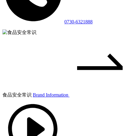
0730-6321888
食品安全常识
Brand Information