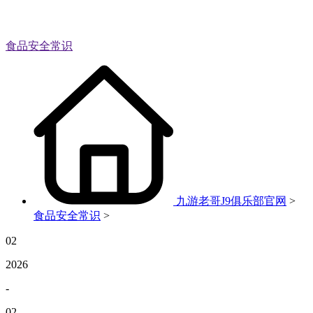
食品安全常识
九游老哥J9俱乐部官网
>
食品安全常识
>
02
2026
-
02