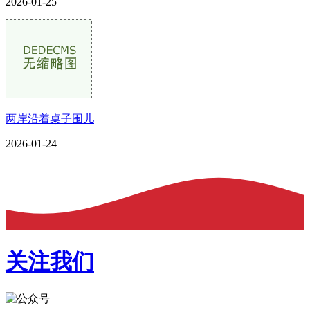
2026-01-25
两岸沿着桌子围儿
2026-01-24
关注我们