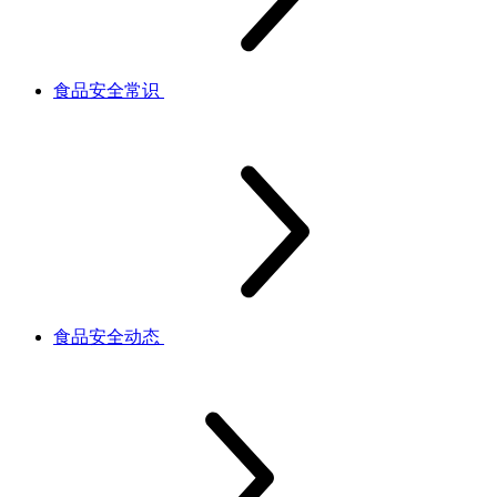
食品安全常识
食品安全动态