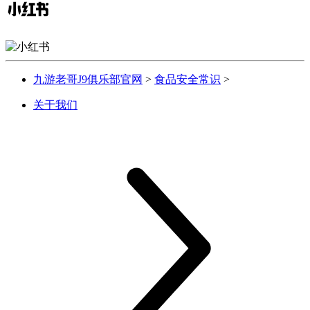
九游老哥J9俱乐部官网
>
食品安全常识
>
关于我们