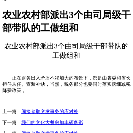
农业农村部派出3个由司局级干
部带队的工做组和
农业农村部派出3个由司局级干部带队的
工做组和
正在财务出入矛盾不竭加大的布景下，都是由省委和省长
担任从任。查漏补缺，当然，税务部分也要同时落实落细减税
降费政策，
上一篇：
间接参取突发事务的应对处
下一篇：
我们的文化大餐愈加丰硕多彩