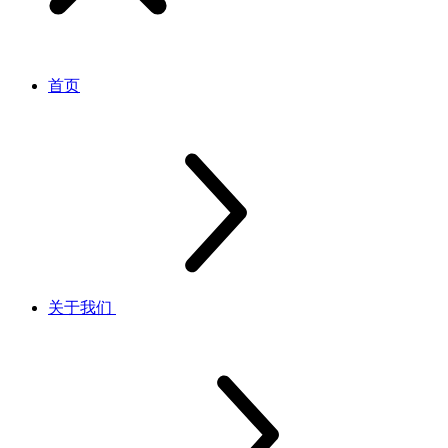
首页
关于我们