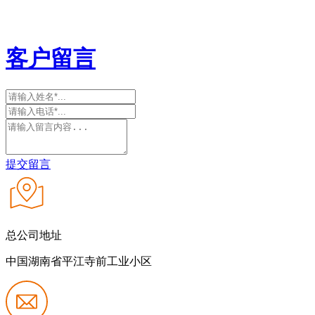
客户留言
提交留言
总公司地址
中国湖南省平江寺前工业小区