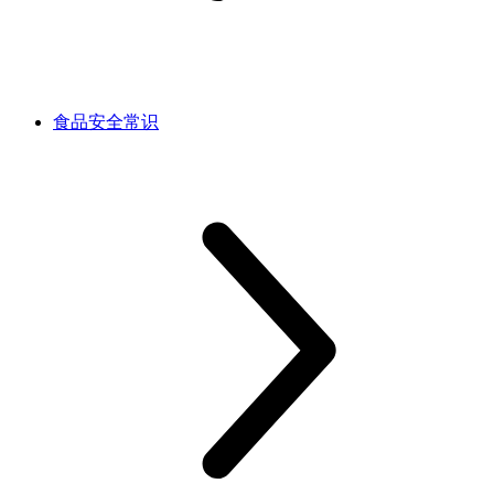
食品安全常识