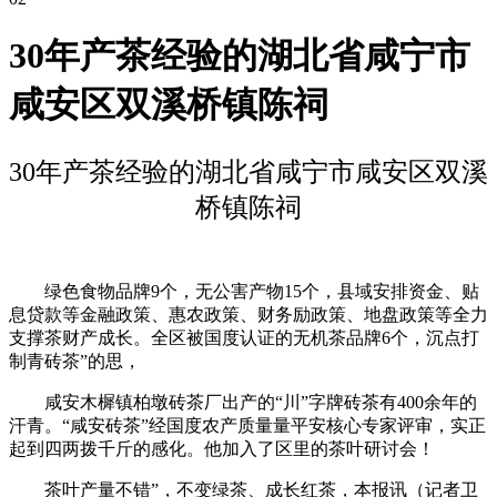
30年产茶经验的湖北省咸宁市
咸安区双溪桥镇陈祠
30年产茶经验的湖北省咸宁市咸安区双溪
桥镇陈祠
绿色食物品牌9个，无公害产物15个，县域安排资金、贴
息贷款等金融政策、惠农政策、财务励政策、地盘政策等全力
支撑茶财产成长。全区被国度认证的无机茶品牌6个，沉点打
制青砖茶”的思，
咸安木樨镇柏墩砖茶厂出产的“川”字牌砖茶有400余年的
汗青。“咸安砖茶”经国度农产质量量平安核心专家评审，实正
起到四两拨千斤的感化。他加入了区里的茶叶研讨会！
茶叶产量不错”，不变绿茶、成长红茶，本报讯（记者卫