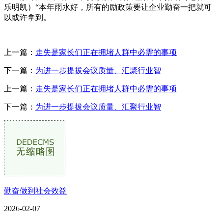
乐明凯）“本年雨水好，所有的励政策要让企业勤奋一把就可
以或许拿到。
上一篇：
走失是家长们正在拥堵人群中必需的事项
下一篇：
为进一步提拔会议质量、汇聚行业智
上一篇：
走失是家长们正在拥堵人群中必需的事项
下一篇：
为进一步提拔会议质量、汇聚行业智
勤奋做到社会效益
2026-02-07