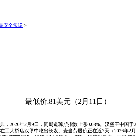
品安全常识
>
最低价.81美元（2月11日）
26年2月9日，同期道琼斯指数上涨0.08%。汉堡王中国于202
在工大桥店汉堡中吃出长发。麦当劳股价正在近7天（2026年2