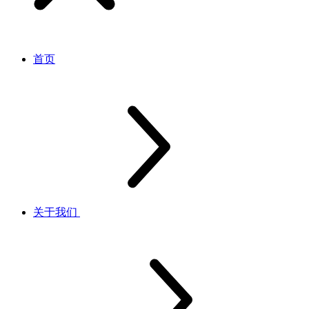
首页
关于我们