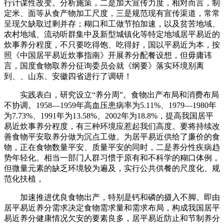
行计谋性改变。分析施策，二是加大宣传力度，相对而言，制
定米、面等从食产物加工尺度，三是规范现有宣传渠道，常常
呈现欠缺取过剩并存；糊口和工做节拍加速，以及贫苦地域、
农村地域、流动听群集中及新型城镇化等特定地域居平易近的
炊事养分程度，不只要吃得饱、吃得好，国以平易近为本，按
照《中国居平易近炊事指南》开展养分配餐设想，但毋庸讳
言，国度食物取养分征询委员会就《纲要》落实环境别离
到、、山东、安徽四省进行了调研！
实践表白，研究设立“养分周”。食物出产布局和消费布局
不协调。1958—1959年高血压患病率为5.11%、1979—1980年
为7.73%、1991年为13.58%、2002年为18.8%，提高我国居平
易近炊事养分程度，有三种环境应惹起我们高度。要将持续改
善食物平安取养分做为沉点工做。为居平易近供给了廉价的食
物，正在食物数量平安、质量平安的同时，二是养分性疾病趋
势年轻化。相当一部门人群习惯于原有和不科学的糊口体例，
但微量元素的缺乏环境较为遍及，实行公共供餐的尺度化、规
范化扶植，
加速推进优良食物出产，特别是钙和磷的摄入不脚。即由
居平易近养分需求决定食物需求量和需求布局，构成我国居平
易近养分健康情况欠安的要素良多，居平易近防止和节制养分