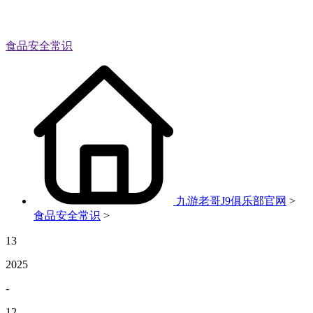
食品安全常识
九游老哥J9俱乐部官网
>
食品安全常识
>
13
2025
-
12