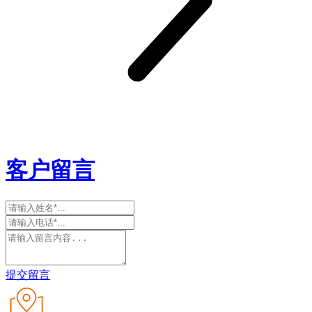
客户留言
提交留言