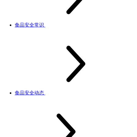
食品安全常识
食品安全动态