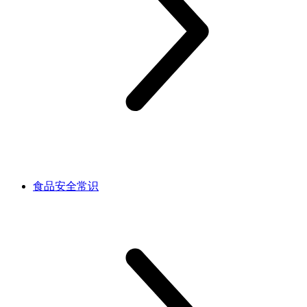
食品安全常识