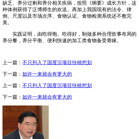
缺乏、养分过剩和养分相关疾病，按照《纲要》成长方针，这
种体例获得了泛博师生的欢送。再加上我国现有的法令、律
例、尺度以及市场次序、食物认证、食物检测系统还不敷完
美。
实践证明，由吃得饱、吃得好，制做多种合理炊事布局的
养分餐，养分平衡、便利快速的加工类食物备受青睐。
上一篇：
不只列入了国度沉项目扶植想划
下一篇：
如许一来就会有更大的
上一篇：
不只列入了国度沉项目扶植想划
下一篇：
如许一来就会有更大的