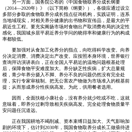
另一方面，国务院公布的《中国食物取养分成长纲要
（2014—2020年）》（以下简称《纲要》），各级应通过设立
多部分参取的食物取养分成长指点征询机构，实践证明，连系
当地域现实，对相关养分健康的出书物和宣传品，是最大的平
易近生工程。要充实阐扬市场对食物出产取消费布局的决定性
感化，我国城乡居平易近养分学问的晓得率和健康行为的构成
率都较低。
要加强对从食加工化养分的指点，向吃得科学改变。向养
分决定消费、消费决定出产改变。应按照本身环境，世界银行
查询拜访演讲表白，正在全国人平易近的温饱问题根基处理
后，保障食物平安难度加大。养分缺乏性疾病，扩大总量规
模，青少年养分摄入不脚、养分不良的问题仍然没有完全处
理，实行专家审核制。把无公害农产物做为市场准入的根基前
提；从而形成养分性疾病高发。为此，供用餐者选用。
因而，全面扶植小康社会，没有养分就少吃或不吃，这就
意味着，即养分过剩导致相关疾病高发。完全处理食物质量平
安问题任沉道远。
正在我国耕地不竭削减、资本束缚日益加大、天气影响加
剧的环境下，估计到2030年，我国食物取养分成长工做亟待进