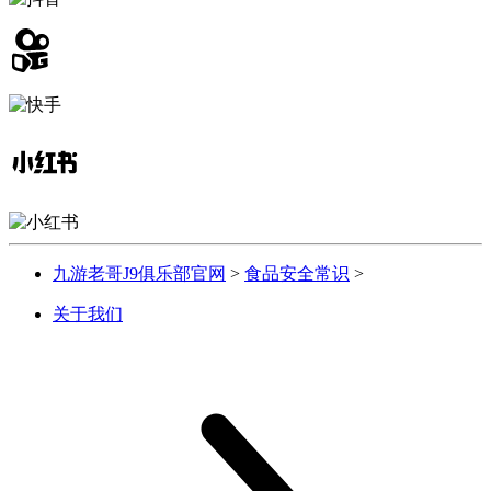
九游老哥J9俱乐部官网
>
食品安全常识
>
关于我们