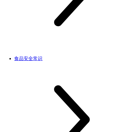
食品安全常识