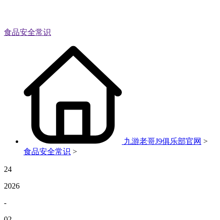
食品安全常识
九游老哥J9俱乐部官网
>
食品安全常识
>
24
2026
-
02