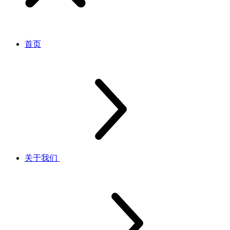
首页
关于我们