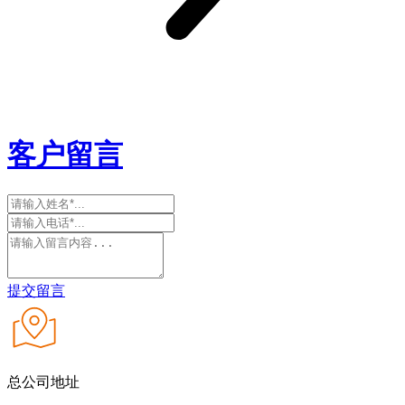
客户留言
提交留言
总公司地址