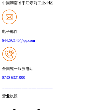
中国湖南省平江寺前工业小区
电子邮件
644292146@qq.com
全国统一服务电话
0730-6321888
网站建设：九游老哥J9俱乐部官网
|
网站地图
本网站支持IPV6
营业执照