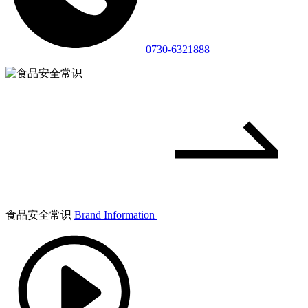
0730-6321888
食品安全常识
Brand Information