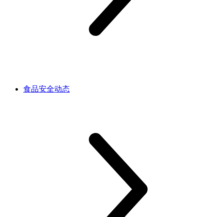
食品安全动态