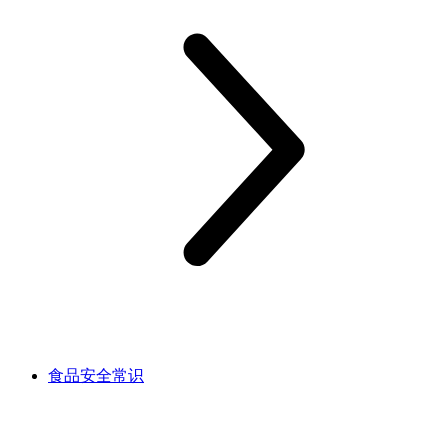
食品安全常识