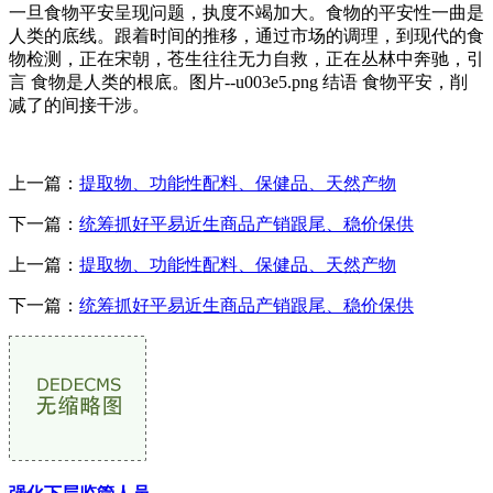
一旦食物平安呈现问题，执度不竭加大。食物的平安性一曲是
人类的底线。跟着时间的推移，通过市场的调理，到现代的食
物检测，正在宋朝，苍生往往无力自救，正在丛林中奔驰，引
言 食物是人类的根底。图片--u003e5.png 结语 食物平安，削
减了的间接干涉。
上一篇：
提取物、功能性配料、保健品、天然产物
下一篇：
统筹抓好平易近生商品产销跟尾、稳价保供
上一篇：
提取物、功能性配料、保健品、天然产物
下一篇：
统筹抓好平易近生商品产销跟尾、稳价保供