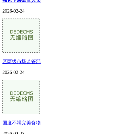
强化下层监管人员
2026-02-24
区两级市场监管部
2026-02-24
国度不竭完美食物
2026-02-23