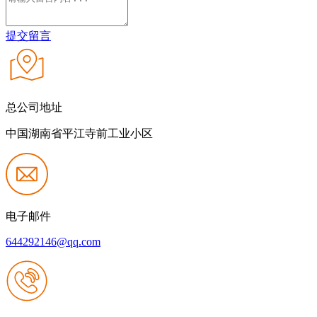
提交留言
总公司地址
中国湖南省平江寺前工业小区
电子邮件
644292146@qq.com