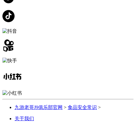
九游老哥J9俱乐部官网
>
食品安全常识
>
关于我们