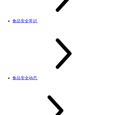
食品安全常识
食品安全动态