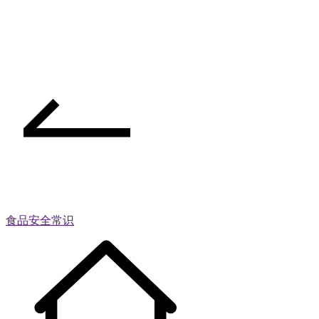
食品安全常识