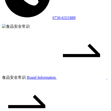
0730-6321888
食品安全常识
Brand Information