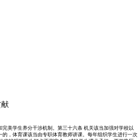
贡献
完美学生养分干涉机制。第三十六条 机关该当加强对学校以
一的，体育课该当由专职体育教师讲课。每年组织学生进行一次