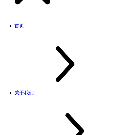
首页
关于我们