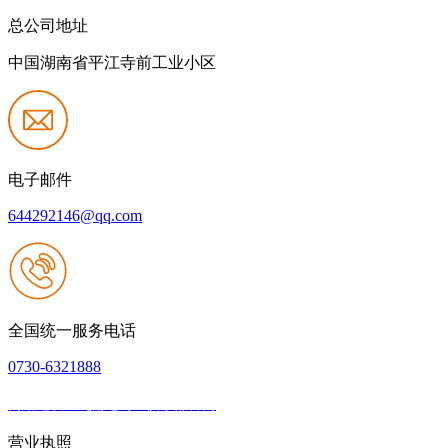
总公司地址
中国湖南省平江寺前工业小区
电子邮件
644292146@qq.com
全国统一服务电话
0730-6321888
网站建设：九游老哥J9俱乐部官网
|
网站地图
本网站支持IPV6
营业执照