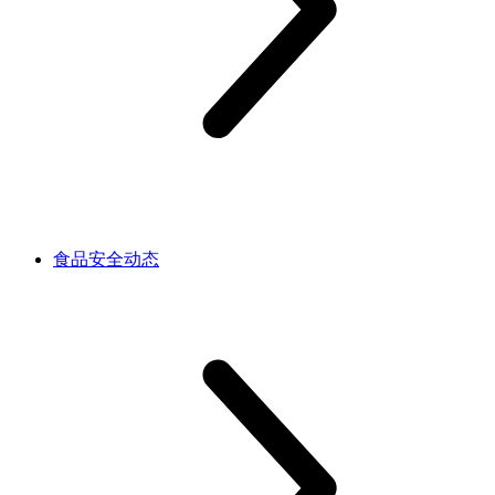
食品安全动态