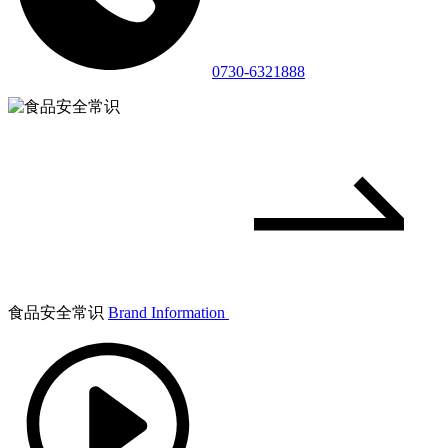
0730-6321888
食品安全常识
Brand Information