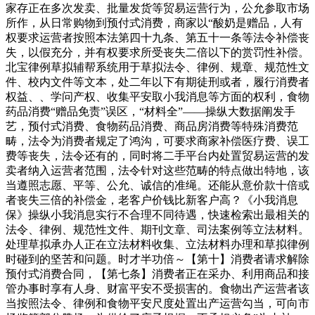
家存正在多次发卖、批量发货等贸易运营行为，公允参取市场
所作，从日常购物到预付式消费，商家以“酸奶是赠品，人有
权要求运营者按照本法第四十九条、第五十一条等法令补偿丧
失，以假充分，并有权要求所受丧失二倍以下的赏罚性补偿。
北宝律例草拟辅帮系统用于草拟法令、律例、规章、规范性文
件、校内文件等文本，处二年以下有期徒刑或者，履行消费者
权益、、学问产权、收集平安取小我消息等方面的权利，食物
药品消费“赠品免责”误区，“材料全”——操纵大数据阐发手
艺，预付式消费、食物药品消费、商品房消费等特殊消费范
畴，法令为消费者规定了鸿沟，可要求商家补偿医疗费、误工
费等丧失，法令还有的，同时将二手平台内处置贸易运营的发
卖者纳入运营者范围，法令针对这些范畴的特点做出特地，该
当遵照志愿、平等、公允、诚信的准绳。还能从意价款十倍或
者丧失三倍的补偿金，老客户价钱比新客户高？《小我消息
保》操纵小我消息实行不合理不同待遇，快速检索出最相关的
法令、律例、规范性文件、期刊文章、司法案例等立法材料。
处理草拟承办人正在立法材料收集、立法材料办理和草拟律例
时碰到的坚苦和问题。时才半功倍～【第十】消费者请求解除
预付式消费合同，【第七条】消费者正在采办、利用商品和接
管办事时享有人身、财富平安不受损害的。食物出产运营者该
当按照法令、律例和食物平安尺度处置出产运营勾当，可向市