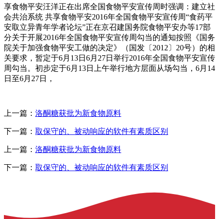
享食物平安汪洋正在出席全国食物平安宣传周时强调：建立社
会共治系统 共享食物平安2016年全国食物平安宣传周“食药平
安取立异青年学者论坛”正在京召建国务院食物平安办等17部
分关于开展2016年全国食物平安宣传周勾当的通知按照《国务
院关于加强食物平安工做的决定》（国发〔2012〕20号）的相
关要求，暂定于6月13日6月27日举行2016年全国食物平安宣传
周勾当。初步定于6月13日上午举行地方层面从场勾当，6月14
日至6月27日，
上一篇：
洛酮糖获批为新食物原料
下一篇：
取保守的、被动响应的软件有素质区别
上一篇：
洛酮糖获批为新食物原料
下一篇：
取保守的、被动响应的软件有素质区别