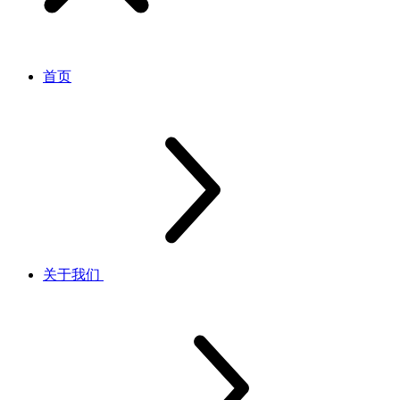
首页
关于我们