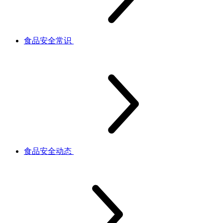
食品安全常识
食品安全动态