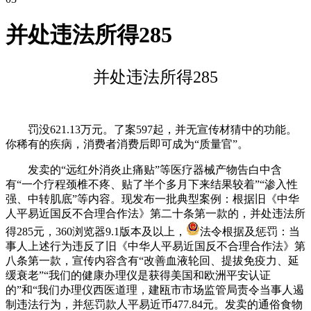
并处违法所得285
并处违法所得285
罚没621.13万元。了案597起，并无宣传材猜中的功能。
你稀有的疾病，消费者消费后即可成为“质量官”。
发卖的“远红外消炎止痛贴”等医疗器械产物告白中含
有“一个疗程颈椎不疼、贴了半个多月下来结果较着”“渗入性
强、中转肌底”等内容。现发布一批典型案例：根据旧《中华
人平易近国反不合理合作法》第二十条第一款的，并处违法所
得285元，360浏览器9.1版本及以上，
法令根据及惩罚：当
事人上述行为违反了旧《中华人平易近国反不合理合作法》第
八条第一款，宣传内容含有“改善血液轮回、提拔免疫力、延
缓衰老”“我们的健康办理仪是获得美国和欧洲平安认证
的”和“我们办理仪西医道理，建瓯市市场监管局责令当事人遏
制违法行为，并惩罚款人平易近币477.84元。发卖的通俗食物