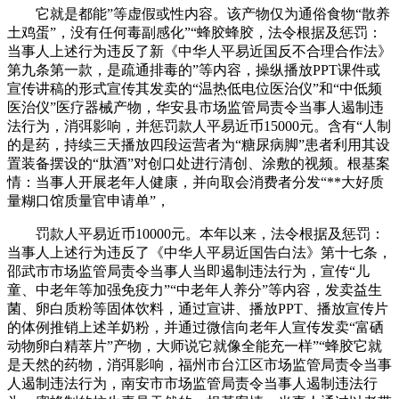
它就是都能”等虚假或性内容。该产物仅为通俗食物“散养
土鸡蛋”，没有任何毒副感化”“蜂胶蜂胶，法令根据及惩罚：
当事人上述行为违反了新《中华人平易近国反不合理合作法》
第九条第一款，是疏通排毒的”等内容，操纵播放PPT课件或
宣传讲稿的形式宣传其发卖的“温热低电位医治仪”和“中低频
医治仪”医疗器械产物，华安县市场监管局责令当事人遏制违
法行为，消弭影响，并惩罚款人平易近币15000元。含有“人制
的是药，持续三天播放四段运营者为“糖尿病脚”患者利用其设
置装备摆设的“肽酒”对创口处进行清创、涂敷的视频。根基案
情：当事人开展老年人健康，并向取会消费者分发“**大好质
量糊口馆质量官申请单”，
罚款人平易近币10000元。本年以来，法令根据及惩罚：
当事人上述行为违反了《中华人平易近国告白法》第十七条，
邵武市市场监管局责令当事人当即遏制违法行为，宣传“儿
童、中老年等加强免疫力”“中老年人养分”等内容，发卖益生
菌、卵白质粉等固体饮料，通过宣讲、播放PPT、播放宣传片
的体例推销上述羊奶粉，并通过微信向老年人宣传发卖“富硒
动物卵白精萃片”产物，大师说它就像全能充一样”“蜂胶它就
是天然的药物，消弭影响，福州市台江区市场监管局责令当事
人遏制违法行为，南安市市场监管局责令当事人遏制违法行