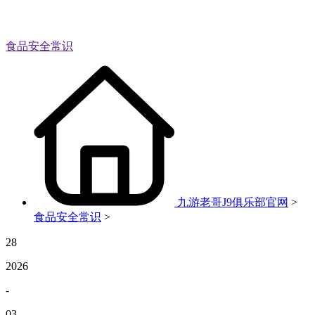
食品安全常识
九游老哥J9俱乐部官网
>
食品安全常识
>
28
2026
-
03