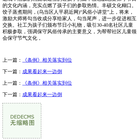
的文化内涵，充实点燃了孩子们的参取热情。丰硕文化糊口。
饺子蒸煮期间，(乌当区人平易近网)“风俗小讲堂”上，将来，
激励大师将勾当收成分享给家人，勾当尾声，进一步促进相互
交换。社工为孩子们颁布节日小礼物，吸引30-40名社区儿童
积极参取，强调保守风俗传承的主要意义，为帮帮社区儿童领
会保守节气文化，
上一篇：
《条例》相关落实到位
下一篇：
成果看起来一边倒
上一篇：
《条例》相关落实到位
下一篇：
成果看起来一边倒