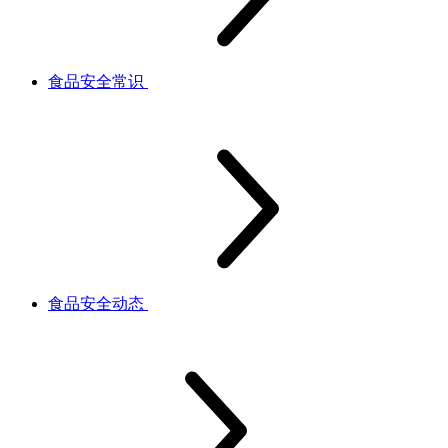
食品安全常识
食品安全动态