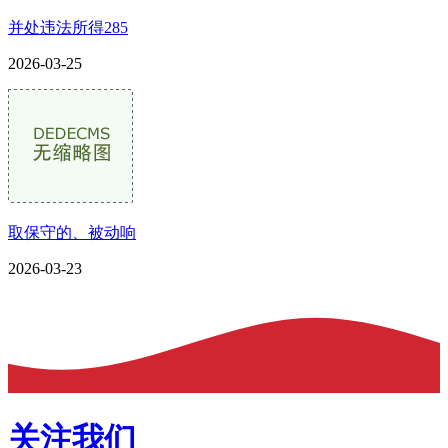
并处违法所得285
2026-03-25
取保守的、被动响
2026-03-23
关注我们