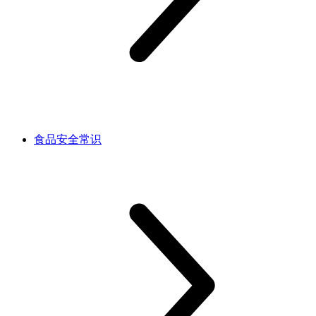
食品安全常识