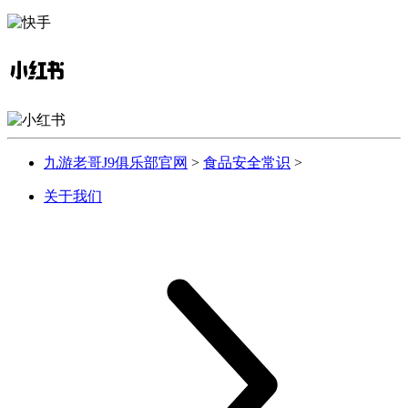
九游老哥J9俱乐部官网
>
食品安全常识
>
关于我们