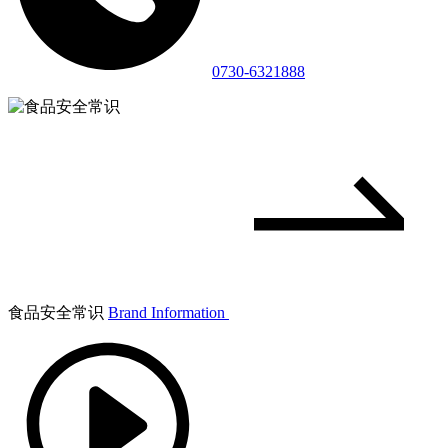
0730-6321888
食品安全常识
Brand Information