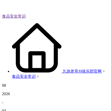
食品安全常识
九游老哥J9俱乐部官网
>
食品安全常识
>
08
2026
-
04