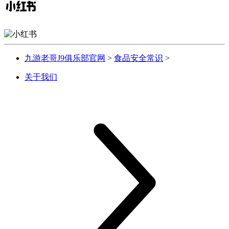
九游老哥J9俱乐部官网
>
食品安全常识
>
关于我们