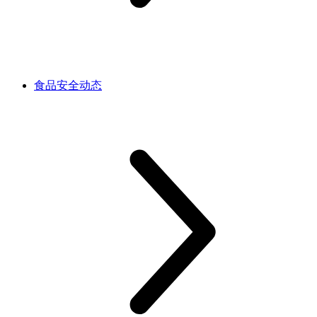
食品安全动态