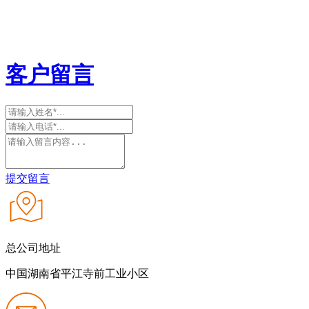
客户留言
提交留言
总公司地址
中国湖南省平江寺前工业小区