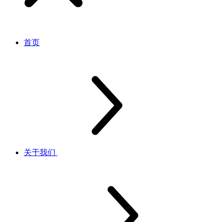
首页
关于我们