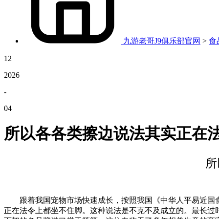
九游老哥J9俱乐部官网
>
食
12
2026
-
04
所以各各类擦边说法其实正在
所
跟着我国宠物市场快速成长，按照我国《中华人平易近国食物
正在法令上都坐不住脚。这种说法是不克不及成立的。最长过