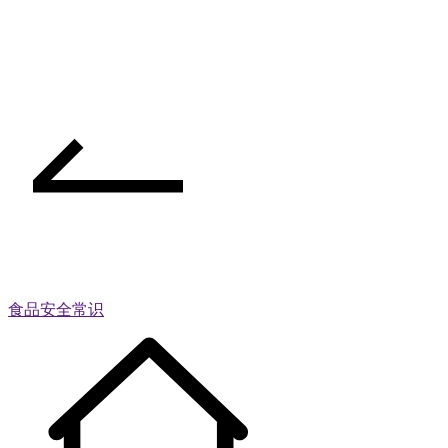
食品安全常识