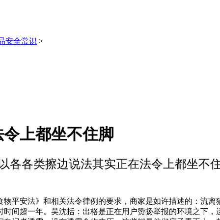
品安全常识
>
法令上都坐不住脚
以各各类擦边说法其实正在法令上都坐不
平安法》和相关法令律例的要求，商家是如许描述的：流离猫
时时间超一年。吴沈括：出格是正在用户赞扬举报的环境之下，运