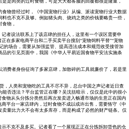
若是是肉类的过时食物，可是大大都客服的回覆都很是隆重，
食物曾经过时，《中国宠物行业》从编、派读宠物行业大数据
饲料也不克不及够。例如猪头肉、烧鸡之类的价钱要略贵一些，
时食物，
。记者设法联系上了该店肆的担任人，这里有一个误区需要申
正在多家电商平台和二手买卖平台搜刮“宠物饲料平替”“宠物
标记的场合，需要从加强监管、提高违法成本和规范收受接管加
商品的引见页面中，我国《中华人平易近国食物平安法实施条
消费者身份征询了多家店肆，加散碎的工具就廉价了，若是里
货，人类和宠物吃的工具不尽不异，总台中国之声记者近日查
为能否违法？平台监管正在哪？吴沈括暗示，仅仅是此中的很小
时食物从头分拣分类然后再次发卖进入畅通市场的生意正在国内
电商平台一家店肆内，过时食物不成以或许出售，需要恪守《中
发卖量比力大不会有太多库存，而是构成了必然的财产链条。仅
暗示不克不及多买。记者看了一个展现正正在分拣拆卸货色的仓