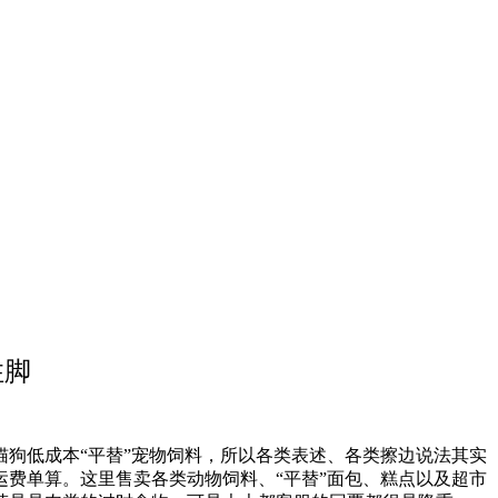
住脚
狗低成本“平替”宠物饲料，所以各类表述、各类擦边说法其实
费单算。这里售卖各类动物饲料、“平替”面包、糕点以及超市