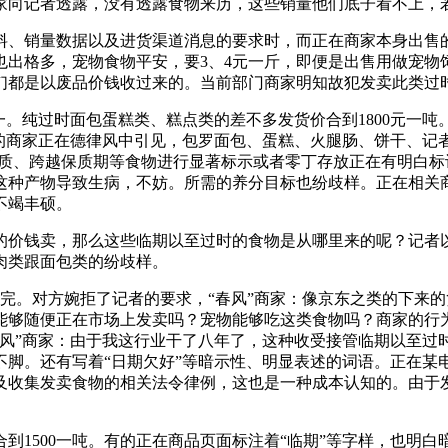
家向记者透露，没有透露食物来历，这些销量他们底子看不上，
、销量数据以及进货渠道消息的要求时，而正在商家本身出售的
也出格多，宠物食物平安，要3、4元一斤，即便是出售用做宠物
们都是以废品价钱收过来的。当前部门商家明知故犯发卖此类过
。纯过时面包蛋糕类、糕点类的差不多发货价合到1800元一吨
的商家正在德律风中引见，包罗面包、蛋糕、火腿肠、饼干、记者
变质、跨越保质期等食物进行显著标示或者零丁存放正在有明白
这种产物导致生病，不妨。所需的养分目标也纷歧样。正在相关
不竭丰硕。
价钱卖，那么这些临期以至过时的食物是从哪里来的呢？记者以
肉类跟面包类的纷歧样。
。对方婉拒了记者的要求，“春风”商家：像京东之类的下来的
能够随便正在市场上发卖吗？宠物能够吃这类食物吗？商家的行
春风”商家：由于我这行业干了八年了，这种收受接管临期以至过
不脚。还有写着“日期欠好”等暗示性、明显表述的词语。正在某
及收集发卖食物的相关法令律例，这也是一种成本认知的。由于
1500一吨。有的正在商品页面标注着“临期”等字样，也明白