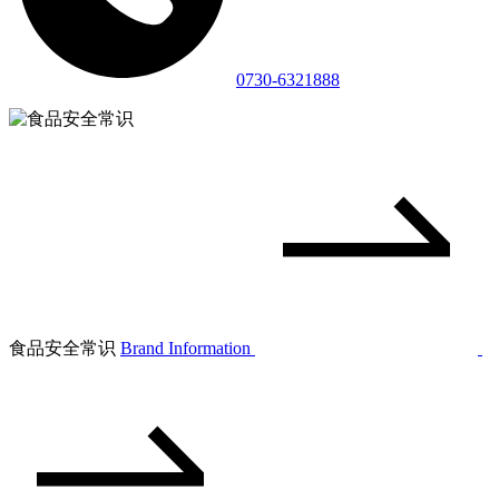
0730-6321888
食品安全常识
Brand Information