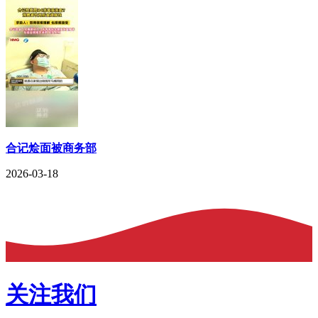
合记烩面被商务部
2026-03-18
关注我们