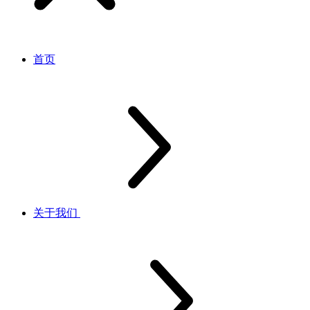
首页
关于我们