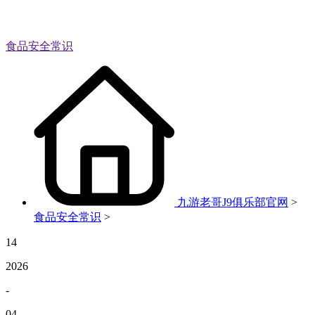
食品安全常识
九游老哥J9俱乐部官网
>
食品安全常识
>
14
2026
-
04