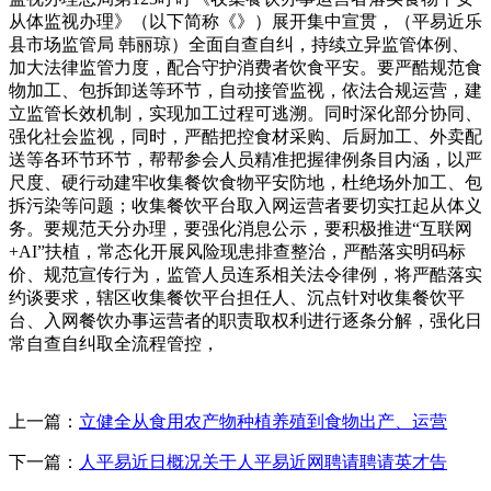
从体监视办理》（以下简称《》）展开集中宣贯，（平易近乐
县市场监管局 韩丽琼）全面自查自纠，持续立异监管体例、
加大法律监管力度，配合守护消费者饮食平安。要严酷规范食
物加工、包拆卸送等环节，自动接管监视，依法合规运营，建
立监管长效机制，实现加工过程可逃溯。同时深化部分协同、
强化社会监视，同时，严酷把控食材采购、后厨加工、外卖配
送等各环节环节，帮帮参会人员精准把握律例条目内涵，以严
尺度、硬行动建牢收集餐饮食物平安防地，杜绝场外加工、包
拆污染等问题；收集餐饮平台取入网运营者要切实扛起从体义
务。要规范天分办理，要强化消息公示，要积极推进“互联网
+AI”扶植，常态化开展风险现患排查整治，严酷落实明码标
价、规范宣传行为，监管人员连系相关法令律例，将严酷落实
约谈要求，辖区收集餐饮平台担任人、沉点针对收集餐饮平
台、入网餐饮办事运营者的职责取权利进行逐条分解，强化日
常自查自纠取全流程管控，
上一篇：
立健全从食用农产物种植养殖到食物出产、运营
下一篇：
人平易近日概况关于人平易近网聘请聘请英才告