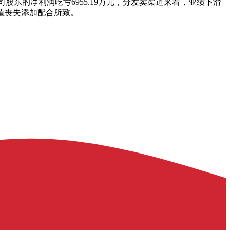
上市公司股东的净利润吃亏6955.19万元，分发卖渠道来看，业绩下滑
值丧失添加配合所致。