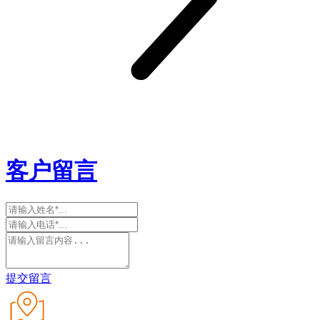
客户留言
提交留言