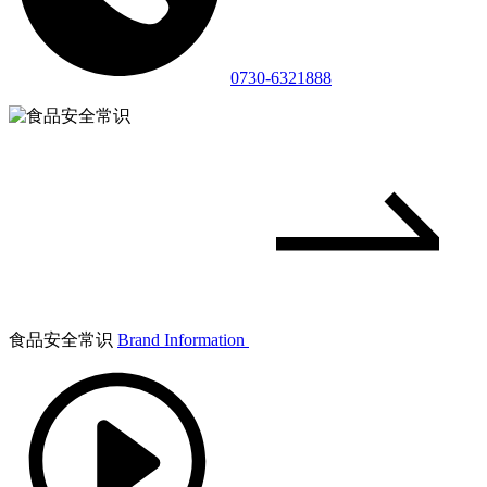
0730-6321888
食品安全常识
Brand Information