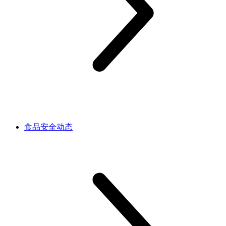
食品安全动态