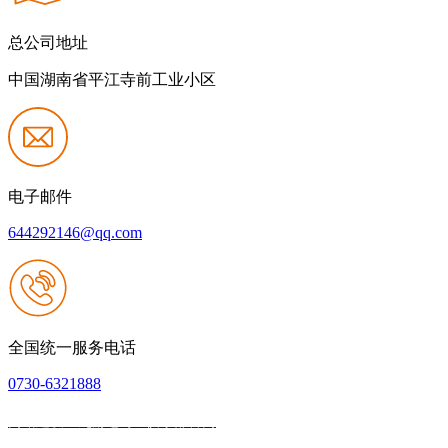
总公司地址
中国湖南省平江寺前工业小区
电子邮件
644292146@qq.com
全国统一服务电话
0730-6321888
网站建设：九游老哥J9俱乐部官网
|
网站地图
本网站支持IPV6