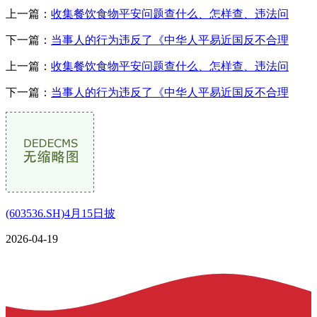
上一篇：
收集餐饮食物平安问题查什么、怎样查、违法问
下一篇：
当事人的行为违反了《中华人平易近国反不合理
上一篇：
收集餐饮食物平安问题查什么、怎样查、违法问
下一篇：
当事人的行为违反了《中华人平易近国反不合理
(603536.SH)4月15日披
2026-04-19