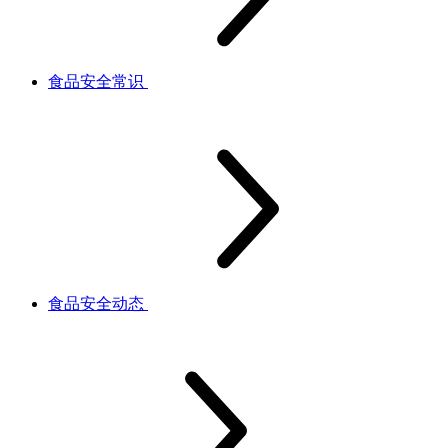
食品安全常识
食品安全动态