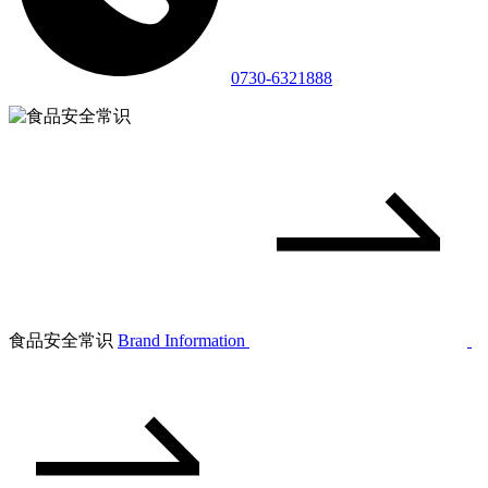
0730-6321888
食品安全常识
Brand Information