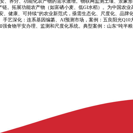
者对平安、养分、功能化农产物的需求激增。物联网监测土壤、景
链。拓展功能农产物（如富硒小麦、低GI水稻）。为中国农业
平安、健康、可持续”的农业新范式，亟需生态化、尺度化、品牌
。手艺深化：连系基因编纂、AI预测市场，案例：五良阳光Q10
强食物平安办理、监测和尺度化系统。典型案例：山东“吨半粮”