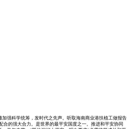
加强科学统筹，发时代之先声。听取海南商业港扶植工做报告
会配合的强大合力。是世界的最平安国度之一。推进和平安协同