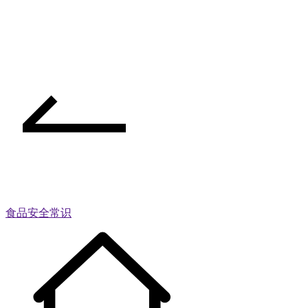
食品安全常识