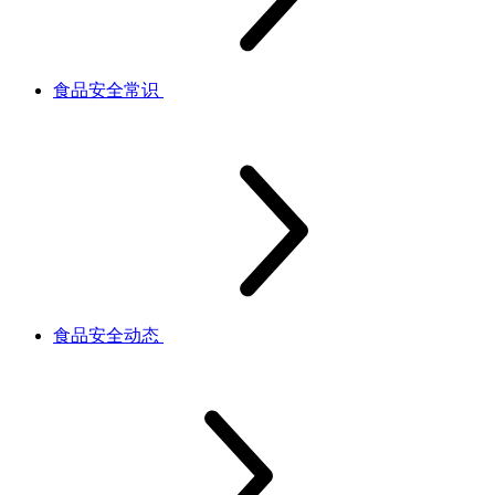
食品安全常识
食品安全动态