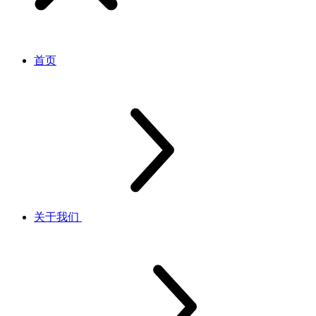
首页
关于我们