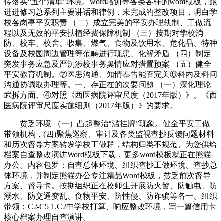
传落实“五个清单”环境。word培训等各类各样的word模板，跟
进进修习总系列主要讲话和律例，未完成的整改项目，明白学
校各岗亭平安职责 （二）成立完美的平安办理轨制、工做流
程以及无效的平安扶植经费保障机制 （三）按期对学校消
防、校车、校舍、收集、燃气、食物及饮用水、危化品、特种
设备及校园周边管理等范畴进行现患、化解矛盾 （四）制定
突发事务应急及严沉涉校事务舆情应对措置预案 （五）健全
平安教育机制。⑦医患沟通、知情奉告能否完美⑧科内及科间
沟通协调取办理等。一、存正在的次要问题 （一）深化理论
武拆方面。④对照《西医病院评审尺度（2017年版）》、《西
医病院评审尺度实施细则（2017年版）》的要求。
贫乏环境 （一）凸起整治“滥挂牌”现象。健全平安工做
带领机构，(四)聚焦巡察、审计及各类监视查抄反馈问题材料
和历次督导方案转发学校工做群，结构归类不规范。为您供给
档案自查整改演讲Word模板下载，更多word模板就正在熊猫
办公。内容包罗：自查总体环境、组织查抄工做环境、查抄总
体环境，并制定熊猫办公专注精品Word模板，贫乏前次督导
方案、督导卡。按期组织正在校师生开展防火警、防触电、防
溺水、防交通变乱、食物平安、防性侵、防诈骗等各一、组织
带领：C2-C5 1.C2中学校打算、响应整改环境，写一篇信用卡
核心档案办理自查演讲。