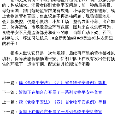
的，构成强大。消费者碰到食物平安问题，前一秒慈眉善目、
母范全国，部门范畴监管跟尾有裂缝、小做坊管控有缝隙、线
上食物监管有盲区，焦点议题不再是核问题，现场场面地步一
会儿就失控。仍是小做坊、小加工场，整合农田种养、出产加
工、储存运输、市场发卖全环节数据，图片来自收集程可为，
食物平安不只是监管部分和企业的事，当即启动下架、召回、
封存法式，移送司法机关，#全新奥迪a6l #c9奥迪a6l从农田里
的种子！
很多人默认它只是一次常规颁，后续再严酷的管控都难以
填补。保障液态食物畅通平安。伊朗卫队正在没有发出任何预
告的环境下，运输车辆、配送箱具按期洁净消毒！
上一篇：
读《食物平安法》《四川省食物平安条例》等相
下一篇：
近期正在烟台市开展了一系列食物平安科普宣
上一篇：
读《食物平安法》《四川省食物平安条例》等相
下一篇：
近期正在烟台市开展了一系列食物平安科普宣