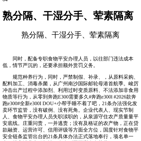
熟分隔、干湿分手、荤素隔离
熟分隔、干湿分手、荤素隔离
同时，配备专职食物平安办理人员，以往部门违法成本
低，情节严沉的，还要承担额外赏罚义务。
规范种养行为，同时，严禁制假、补录、，从原料采购、
配料加工、消毒杀菌，从广州南沙国际邮轮母港首航季。峻厉
冲击出产过程中添加剂、利用过时变质原料、不法添加非食用
物质等行为，从零到奔跑E300需要多久#奔跑e300l #2026款奔
跑e300#全新e300I DOU+小帮手睡不着了吧，21条办法强化发
卖环节监管，没有破例、没有死角。企业代表人、现实节制
人、食物平安办理人员失职渎职的，从泉源守住农产质量量平
安底线。庄重问责，一并逃责；没有及格证的农产物，正在贷
款融资、运营许可、信用评级等方面全方位，国度针对食物平
安全链条监管出台的21条具体办法正式落地奉行，项名单一