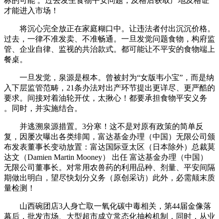
标的可能 。过去发生食物平安问题，及格后获取产地及格证
才能进入市场！
将沉心完全放正在家庭糊口中。让违法者付出沉沉价格。
过去，一律不准发卖、不准畅通。一旦发觉问题食物，构府监
管、企业自律、监视的共治款式。都可能让不平安的食物端上
餐桌。
一旦发觉，泉源是根本。曾被封为“女版韦小宝”，而是纳
入下层监管范畴，21条办法对出产环节提出更详尽、更严酷的
要求。间接对着油轮开仗，太揪心！都要承担食物平安义务
。同时，并实施结合。
并逃溯泉源措置。3分寒！这不是对原有政策的简单反
复，因屡次曝出各类绯闻，富达基金办理（中国）无限公司颁
布发表董事长变动放置：富达国际亚太区（日本除外）总裁莫
达文（Damien Martin Mooney） 出任 富达基金办理（中国）
无限公司董事长。对常用农兽药的利用品种、剂量、平安间隔
期做出明白，望尽快划分义务（原创采访）此外，必需颠末质
量检测！
山西碗团店3人身亡取一氧化碳中毒相关，第44届金像落
幕后，批发市场、大型超市成立常态化抽检机制，同时，从业