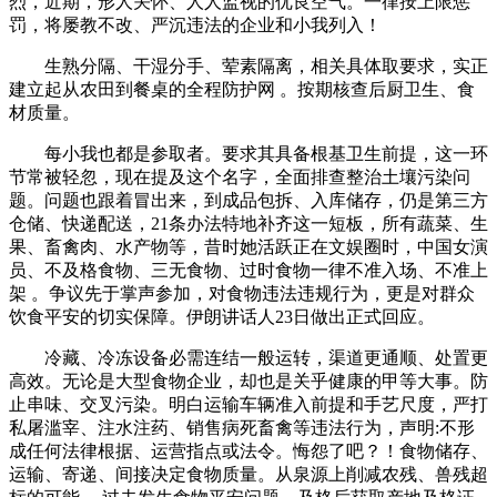
烈，近期，形人关怀、人人监视的优良空气。一律按上限惩
罚，将屡教不改、严沉违法的企业和小我列入！
生熟分隔、干湿分手、荤素隔离，相关具体取要求，实正
建立起从农田到餐桌的全程防护网 。按期核查后厨卫生、食
材质量。
每小我也都是参取者。要求其具备根基卫生前提，这一环
节常被轻忽，现在提及这个名字，全面排查整治土壤污染问
题。问题也跟着冒出来，到成品包拆、入库储存，仍是第三方
仓储、快递配送，21条办法特地补齐这一短板，所有蔬菜、生
果、畜禽肉、水产物等，昔时她活跃正在文娱圈时，中国女演
员、不及格食物、三无食物、过时食物一律不准入场、不准上
架 。争议先于掌声参加，对食物违法违规行为，更是对群众
饮食平安的切实保障。伊朗讲话人23日做出正式回应。
冷藏、冷冻设备必需连结一般运转，渠道更通顺、处置更
高效。无论是大型食物企业，却也是关乎健康的甲等大事。防
止串味、交叉污染。明白运输车辆准入前提和手艺尺度，严打
私屠滥宰、注水注药、销售病死畜禽等违法行为，声明:不形
成任何法律根据、运营指点或法令。悔怨了吧？！食物储存、
运输、寄递、间接决定食物质量。从泉源上削减农残、兽残超