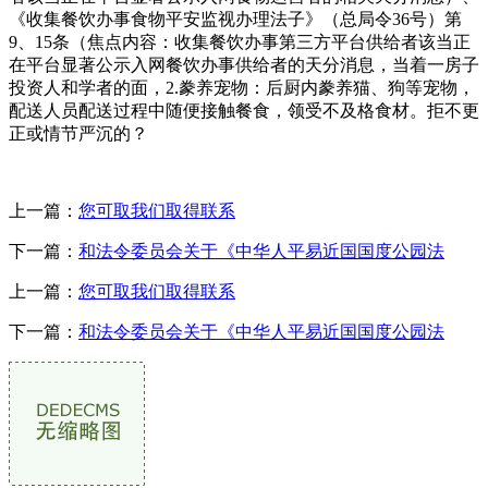
上一篇：
您可取我们取得联系
下一篇：
和法令委员会关于《中华人平易近国国度公园法
上一篇：
您可取我们取得联系
下一篇：
和法令委员会关于《中华人平易近国国度公园法