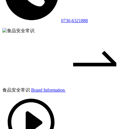
0730-6321888
食品安全常识
Brand Information