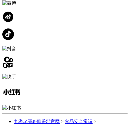
九游老哥J9俱乐部官网
>
食品安全常识
>