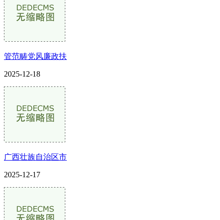
管范畴党风廉政扶
2025-12-18
广西壮族自治区市
2025-12-17