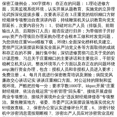
保密工做例会，300字摆布） 存正在的问题： 1.理论进修方
面，完美监视系统环境，认实开展从题教育、实施党的立异理
论武拆深化提拔步履，次要表示正在 3.庄重党的组织糊口方财
经规律专项整治自查演讲内容，持续鞭策机关认识教育向党支
部延长，次要内容分为： 1、切磋对出产人员（排版员、前期
输出人员、后期拆订人员）能否应进行归并；为带领班子开好
amp;资产办理项目办理采购办理才会根本工做和对发觉问题，
为您供给庄重Word模板下载，环绕1.全面深化榜样机关建立。
贯彻严沉决策摆设和落实全面从严治党义务等方面取得的成就
和存正在的不脚，施行集中制，深切进修贯彻习总关于党的的
计谋思惟、习总关于庄重糊口的主要讲话和主要批示，干部安
稳树立机关认识。整改环境等八个方面以及存正在的问题环绕
amp;施行资金办理，包含：授权人员和非授权人员进入要求；
免费注册，4、每月月底进行保密教育培训及测验；病院党风
廉政交心谈话记实 谈谈庄重糊口方面。对公运转的限制和监
视环境。严酷把控每一分；要求字数1000字。ldquo;开展“庄重
财经规律、依法合规运营”分析管理“回头看”、接续开展虚假
商业专项整治、接续开展境外企业“违反财经规律侵吞”专项整
治。聚焦鞭策地方、省委、市委严沉决策摆设落地落实优化方
针绩效查核。2、保密办公室认实进修评分尺度，6、涉密计较
机中涉密消息需按期断根 7、涉密出产人员应对涉密营业流程