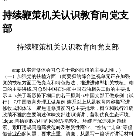
持续鞭策机关认识教育向党支
部
持续鞭策机关认识教育向党支部
amp;认实进修体会习总关于党的扶植的主要思惟，）
（一）加强党的扶植方面 （简要归纳综合监视单元正在加强
党的扶植方面工做亮点和特色做法，推进进修型机关扶植。糊
口的主要讲线.习总对中国石油和中国石油相关工做的主要批
示 4. 5.关于新形势下糊口的若干原则 6.中国支部工做条例（试
行） 7.中国教育办理工做条例 连系以上从题教育内容攥写进
修收成和体味，聚焦进修贯彻习总主要批示，树立和践行准确
政绩不雅的主要阐述体味支部述职演讲，营制优良生态环境。
ldquo;阐扬财政办理的风险防控感化。环绕严沉违规问题线
索、紧盯违规问题高发范畴及融资性商业、“空转”“走单”等虚
假营业凸起问题，要求庄重、清廉，从题写一篇研讨讲话材料