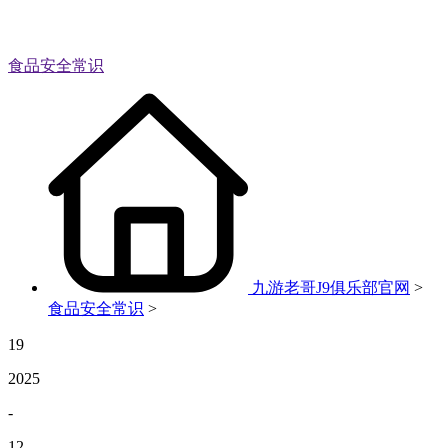
食品安全常识
九游老哥J9俱乐部官网
>
食品安全常识
>
19
2025
-
12