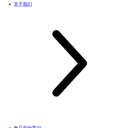
关于我们
食品安全常识