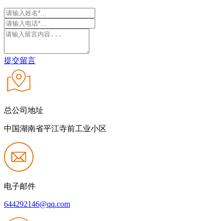
提交留言
总公司地址
中国湖南省平江寺前工业小区
电子邮件
644292146@qq.com