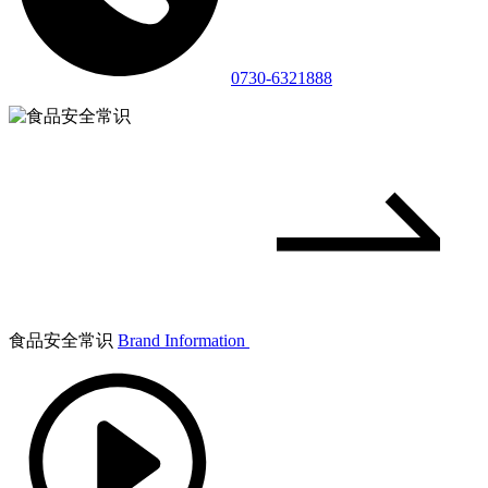
0730-6321888
食品安全常识
Brand Information