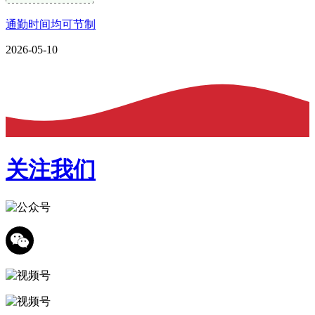
通勤时间均可节制
2026-05-10
关注我们