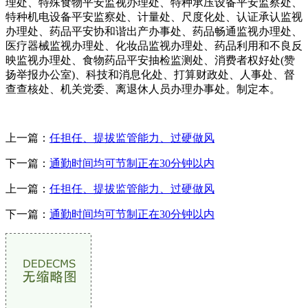
理处、特殊食物平安监视办理处、特种承压设备平安监察处、
特种机电设备平安监察处、计量处、尺度化处、认证承认监视
办理处、药品平安协和谐出产办事处、药品畅通监视办理处、
医疗器械监视办理处、化妆品监视办理处、药品利用和不良反
映监视办理处、食物药品平安抽检监测处、消费者权好处(赞
扬举报办公室)、科技和消息化处、打算财政处、人事处、督
查查核处、机关党委、离退休人员办理办事处。制定本。
上一篇：
任担任、提拔监管能力、过硬做风
下一篇：
通勤时间均可节制正在30分钟以内
上一篇：
任担任、提拔监管能力、过硬做风
下一篇：
通勤时间均可节制正在30分钟以内