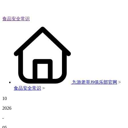
食品安全常识
九游老哥J9俱乐部官网
>
食品安全常识
>
10
2026
-
05