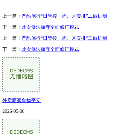
上一篇：
严酷施行“日管控、周、月安排”工做机制
下一篇：
此次修法摒弃全面修订模式
上一篇：
严酷施行“日管控、周、月安排”工做机制
下一篇：
此次修法摒弃全面修订模式
外卖商家食物平安
2026-05-08