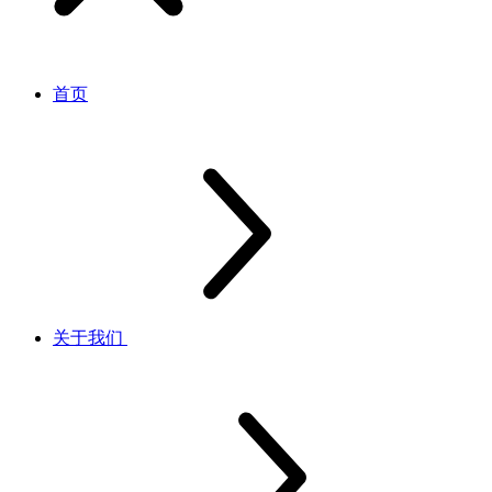
首页
关于我们