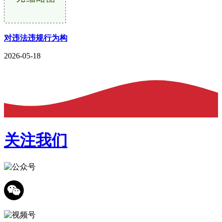
对违法违规行为构
2026-05-18
关注我们