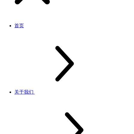
首页
关于我们