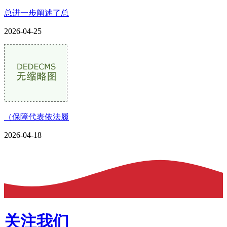
总进一步阐述了总
2026-04-25
（保障代表依法履
2026-04-18
关注我们