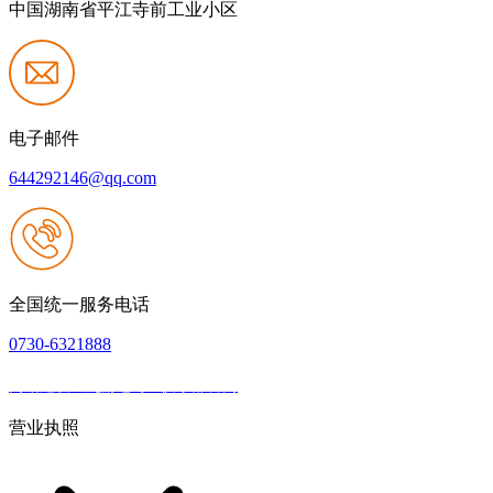
中国湖南省平江寺前工业小区
电子邮件
644292146@qq.com
全国统一服务电话
0730-6321888
网站建设：九游老哥J9俱乐部官网
|
网站地图
本网站支持IPV6
营业执照