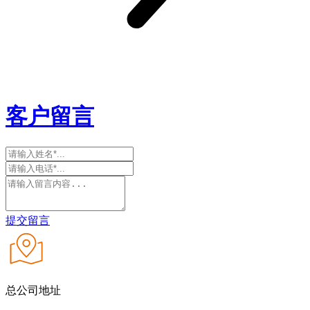
客户留言
提交留言
总公司地址