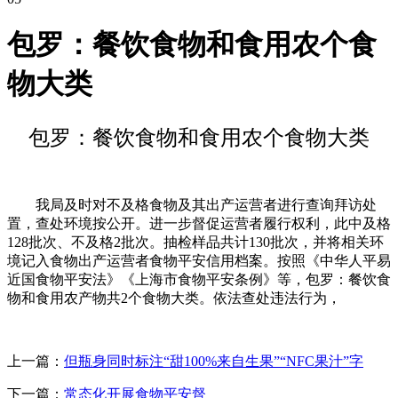
包罗：餐饮食物和食用农个食
物大类
包罗：餐饮食物和食用农个食物大类
我局及时对不及格食物及其出产运营者进行查询拜访处
置，查处环境按公开。进一步督促运营者履行权利，此中及格
128批次、不及格2批次。抽检样品共计130批次，并将相关环
境记入食物出产运营者食物平安信用档案。按照《中华人平易
近国食物平安法》《上海市食物平安条例》等，包罗：餐饮食
物和食用农产物共2个食物大类。依法查处违法行为，
上一篇：
但瓶身同时标注“甜100%来自生果”“NFC果汁”字
下一篇：
常态化开展食物平安督