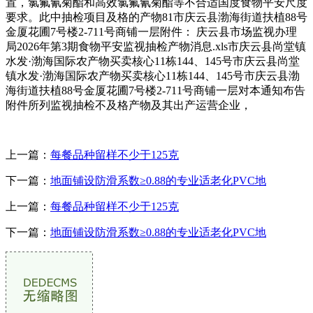
置，氯氟氰菊酯和高效氯氟氰菊酯等不合适国度食物平安尺度
要求。此中抽检项目及格的产物81市庆云县渤海街道扶植88号
金厦花圃7号楼2-711号商铺一层附件： 庆云县市场监视办理
局2026年第3期食物平安监视抽检产物消息.xls市庆云县尚堂镇
水发·渤海国际农产物买卖核心11栋144、145号市庆云县尚堂
镇水发·渤海国际农产物买卖核心11栋144、145号市庆云县渤
海街道扶植88号金厦花圃7号楼2-711号商铺一层对本通知布告
附件所列监视抽检不及格产物及其出产运营企业，
上一篇：
每餐品种留样不少于125克
下一篇：
地面铺设防滑系数≥0.88的专业适老化PVC地
上一篇：
每餐品种留样不少于125克
下一篇：
地面铺设防滑系数≥0.88的专业适老化PVC地