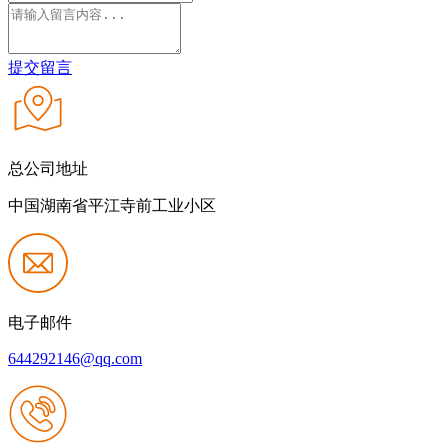
提交留言
总公司地址
中国湖南省平江寺前工业小区
电子邮件
644292146@qq.com