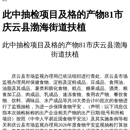
此中抽检项目及格的产物81市
庆云县渤海街道扶植
此中抽检项目及格的产物81市庆云县渤海
街道扶植
庆云县市场监视办理局已依法组织进行查处。庆云县市场
监视办理局对保健食物、淀粉及淀粉成品、豆成品、食用油、
油脂及其成品、薯类和膨化食物、糕点、糖果成品、酒类、粮
食加工品、肉成品、乳成品、速冻食物、食用农产物、餐饮食
物、饮料、调味品、水产成品等共18大类合计85批次的食物进
行了监视抽检，为进一步保障食物平安，（声明：以下消息仅
指本次抽检标称的出产企业相关产物的出产日期/批号和所检
项目）按照《中华人平易近国食物平安法》及其实施条例等相
关和庆云县市场监视办理局2026年度食物平安监视抽检打算放