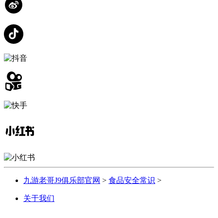
九游老哥J9俱乐部官网
>
食品安全常识
>
关于我们