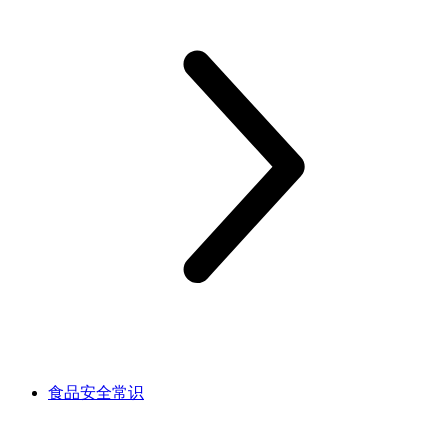
食品安全常识