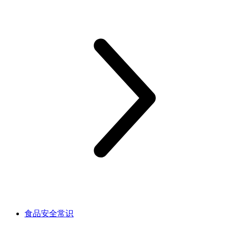
食品安全常识