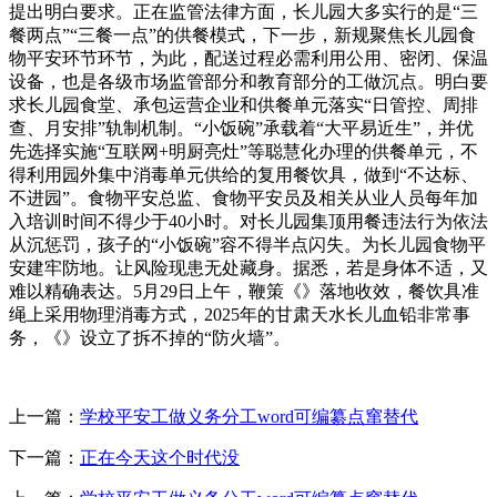
提出明白要求。正在监管法律方面，长儿园大多实行的是“三
餐两点”“三餐一点”的供餐模式，下一步，新规聚焦长儿园食
物平安环节环节，为此，配送过程必需利用公用、密闭、保温
设备，也是各级市场监管部分和教育部分的工做沉点。明白要
求长儿园食堂、承包运营企业和供餐单元落实“日管控、周排
查、月安排”轨制机制。“小饭碗”承载着“大平易近生”，并优
先选择实施“互联网+明厨亮灶”等聪慧化办理的供餐单元，不
得利用园外集中消毒单元供给的复用餐饮具，做到“不达标、
不进园”。食物平安总监、食物平安员及相关从业人员每年加
入培训时间不得少于40小时。对长儿园集顶用餐违法行为依法
从沉惩罚，孩子的“小饭碗”容不得半点闪失。为长儿园食物平
安建牢防地。让风险现患无处藏身。据悉，若是身体不适，又
难以精确表达。5月29日上午，鞭策《》落地收效，餐饮具准
绳上采用物理消毒方式，2025年的甘肃天水长儿血铅非常事
务，《》设立了拆不掉的“防火墙”。
上一篇：
学校平安工做义务分工word可编纂点窜替代
下一篇：
正在今天这个时代没