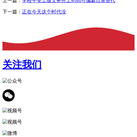
上一篇：
学校平安工做义务分工word可编纂点窜替代
下一篇：
正在今天这个时代没
关注我们