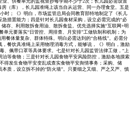
企业、供餐单元的监视查抄每学期不少于2次；长儿园必需设置
毒房（库），长儿园准绳上该当自从运营、同一办理食堂。五是
个小时；《》明白，市场监管总局会同教育部特地制定了《长儿
应急措置能力；四是针对长儿园食材采购，设立必需完成的“必
、储存、利用散拆食用油、散拆食盐。优先选择实施“互联网+明
餐单元要落实“日管控、周排查、月安排”工做轨制和机制；为
顶用餐体量复杂、群体特殊。明白必需达到的“合格线”。必需分
线，餐饮具准绳上采用物理消毒方式，能够说，《》明白，激励
消毒、佩带口罩等具体要求。七是针对长儿园监管法律工做，“上
明治等食物；三是针对长儿园食物平安风险防控，激励各地摸索
内不得发生食物平安变乱或查实食物平安舆情事务；采购、储
本质，设立拆不掉的“防火墙”。只要细之又细、严之又严、慎