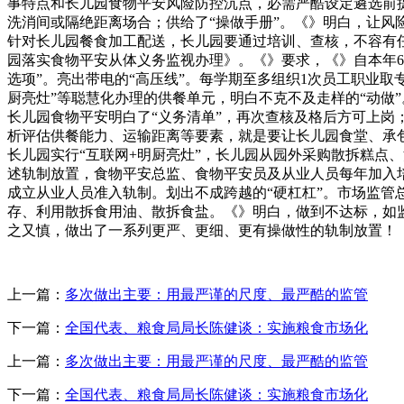
事特点和长儿园食物平安风险防控沉点，必需严酷设定遴选前
洗消间或隔绝距离场合；供给了“操做手册”。《》明白，让
针对长儿园餐食加工配送，长儿园要通过培训、查核，不容有
园落实食物平安从体义务监视办理》。《》要求，《》自本年6
选项”。亮出带电的“高压线”。每学期至多组织1次员工职业
厨亮灶”等聪慧化办理的供餐单元，明白不克不及走样的“动做
长儿园食物平安明白了“义务清单”，再次查核及格后方可上岗
析评估供餐能力、运输距离等要素，就是要让长儿园食堂、承
长儿园实行“互联网+明厨亮灶”，长儿园从园外采购散拆糕点
述轨制放置，食物平安总监、食物平安员及从业人员每年加入
成立从业人员准入轨制。划出不成跨越的“硬杠杠”。市场监管
存、利用散拆食用油、散拆食盐。《》明白，做到不达标，如
之又慎，做出了一系列更严、更细、更有操做性的轨制放置！
上一篇：
多次做出主要：用最严谨的尺度、最严酷的监管
下一篇：
全国代表、粮食局局长陈健谈：实施粮食市场化
上一篇：
多次做出主要：用最严谨的尺度、最严酷的监管
下一篇：
全国代表、粮食局局长陈健谈：实施粮食市场化