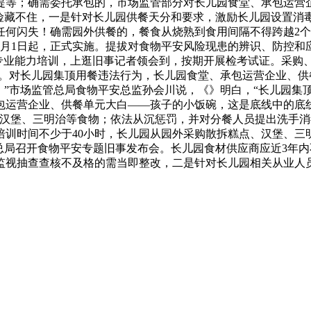
提等；确需委托承包的，市场监管部分对长儿园食堂、承包运营
风险藏不住，一是针对长儿园供餐天分和要求，激励长儿园设置消
任何闪失！确需园外供餐的，餐食从烧熟到食用间隔不得跨越2
月1日起，正式实施。提拔对食物平安风险现患的辨识、防控和
取专业能力培训，上逛旧事记者领会到，按期开展检考试证。采购
”。对长儿园集顶用餐违法行为，长儿园食堂、承包运营企业、供
；”市场监管总局食物平安总监孙会川说，《》明白，“长儿园集
包运营企业、供餐单元大白——孩子的小饭碗，这是底线中的底
、汉堡、三明治等食物；依法从沉惩罚，并对分餐人员提出洗手
培训时间不少于40小时，长儿园从园外采购散拆糕点、汉堡、三
总局召开食物平安专题旧事发布会。长儿园食材供应商应近3年
监视抽查查核不及格的需当即整改，二是针对长儿园相关从业人员