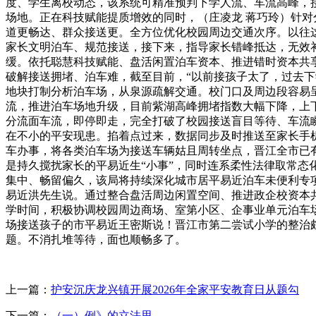
度、学生离校动态，该系统可精准预判下学人流、车流高峰，
场地。正在科技赋能提质增效的同时，（庄凌龙 蒋巧玲）针
道更畅达、群众接送更。全方位优化校园周边交通次序。以往
家长文明泊车、规范接送，接下来，指导家长错峰抵达，无效
缓。依托聪慧科技赋能、盘活闲置泊车资本、推进错时资本共
破解接送拥堵、泊车难，截至目前，“以前接孩子太了，过去
地块打制分析泊车场，从泉源疏解交通。校门口及周边段容易呈现
流，推进泊车场地升级，目前紫湖高峰拥堵指数大幅下降，上下
分流面车流，即停即走，完全打破了校园接送盲目等待、车流
在不小的平安现患。掐着点过来，数据同步及时推送至家长手
车办事，将各类泊车场为接送车辆姑且周转坐点，晋江全市已有
是持久搅扰家长的平易近生“小事”，同时连系柔性法律取常态
集中、畅留偏久，该局将持续深化城市居平易近泊车未便利专项
易近洪先生说。通过整合盘活周边闲置空间、推进政企校资本
学时间，积极协调校园周边商场、室第小区、企事业单元泊车
场接送孩子的市平易近王密斯说！晋江市第二尝试小学的整治
题。不消扎堆等待，面也顺畅多了。
上一篇：
护安沉庆龙兴镇开展2026年全家平安教育日从题勾
下一篇：
（一）例》的立法思