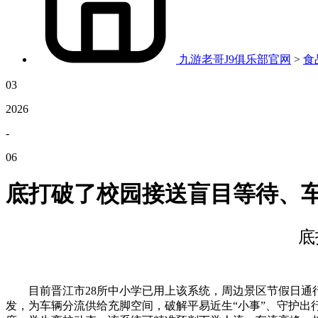
九游老哥J9俱乐部官网
>
食
03
2026
-
06
底打破了校园接送盲目等待、
底
目前晋江市28所中小学已用上该系统，周边景区节假日通行
发，为车辆分流供给充脚空间，破解平易近生“小事”、守护出