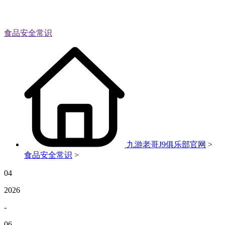
食品安全常识
九游老哥J9俱乐部官网
>
食品安全常识
>
04
2026
-
06