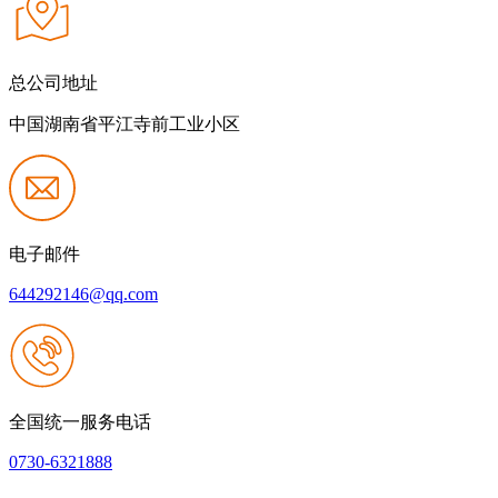
总公司地址
中国湖南省平江寺前工业小区
电子邮件
644292146@qq.com
全国统一服务电话
0730-6321888