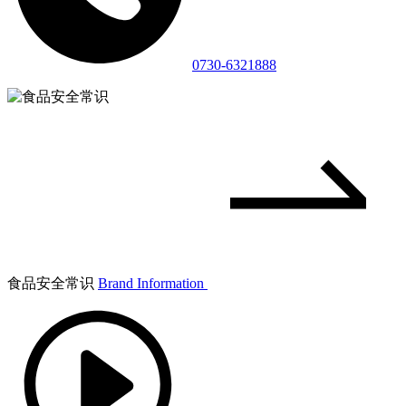
0730-6321888
食品安全常识
Brand Information