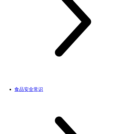
食品安全常识