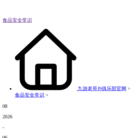
食品安全常识
九游老哥J9俱乐部官网
>
食品安全常识
>
08
2026
-
06