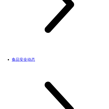
食品安全动态