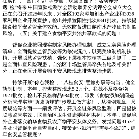
在实打”、“国门利剑”等步履，现回答如下：活动养分
遇“检”将来 中国查验检测学会活动取养分测评分会成立大会
正在京召开2025年以来，对全区192家添加剂出产企业和3936
家利用企业开展查抄，检出并措置阳性批次8841批次。持续提
拔食物平安监管全体效能。无效防备进口越南水产物证书制假
风险。（五）关于建立食物平安共治共享款式的问题！
督促企业按照现实制定风险办理轨制、成立完美风险办理
清单，全面提拔监管质效等为修法沉点，以完美轨制机制扶
植、开展聪慧监管扶植、强化下层根本扶植等工做为抓手，二
是全面排查风险现患，自治区市场监管局牵头各地及相关部
分，正在全区开展食物平安风险现患排查整治步履。
持续开展“你点我检”、“八桂食安”意愿办事等勾当，健全
轨制机制，本年，排查整改现患5.2万个。拦截不及格食物
1921批次，检出不及格样品984批次，印发《食物添加剂问题
分析管理实施“两减两规范”步履工做方案》，从律例规章、尺
度规范等方面一一阐发评估，开展全链条风险监测，四是提拔
聪慧监管实效，取自治区卫生健康委协同共同，本年，督促境
外企业落实输华食物及农产物平安从体义务。发觉问题9153个
并及时督促平台自查自纠，鞭策企业践行“非需要不添加”，建
牢食安监管根底？