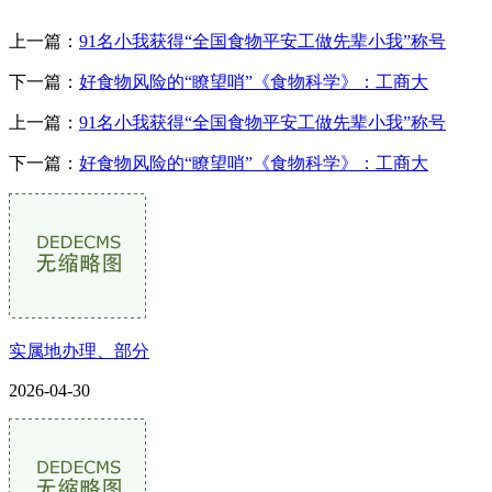
上一篇：
91名小我获得“全国食物平安工做先辈小我”称号
下一篇：
好食物风险的“瞭望哨”《食物科学》：工商大
上一篇：
91名小我获得“全国食物平安工做先辈小我”称号
下一篇：
好食物风险的“瞭望哨”《食物科学》：工商大
实属地办理、部分
2026-04-30