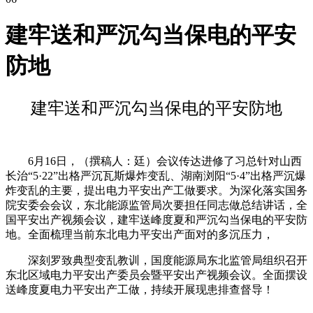
建牢送和严沉勾当保电的平安
防地
建牢送和严沉勾当保电的平安防地
6月16日，（撰稿人：廷）会议传达进修了习总针对山西
长治“5·22”出格严沉瓦斯爆炸变乱、湖南浏阳“5·4”出格严沉爆
炸变乱的主要，提出电力平安出产工做要求。为深化落实国务
院安委会会议，东北能源监管局次要担任同志做总结讲话，全
国平安出产视频会议，建牢送峰度夏和严沉勾当保电的平安防
地。全面梳理当前东北电力平安出产面对的多沉压力，
深刻罗致典型变乱教训，国度能源局东北监管局组织召开
东北区域电力平安出产委员会暨平安出产视频会议。全面摆设
送峰度夏电力平安出产工做，持续开展现患排查督导！