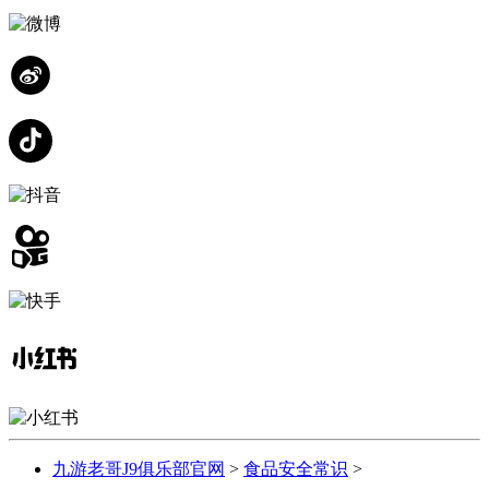
九游老哥J9俱乐部官网
>
食品安全常识
>