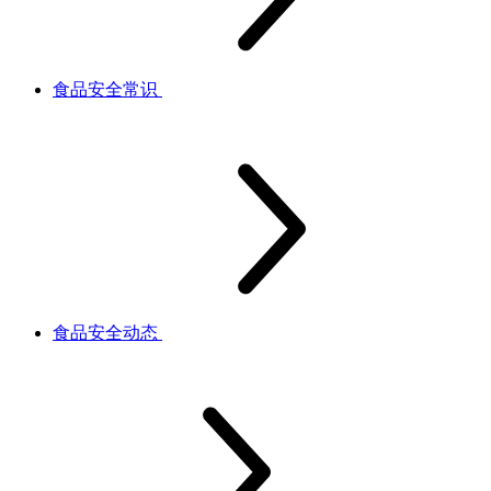
食品安全常识
食品安全动态