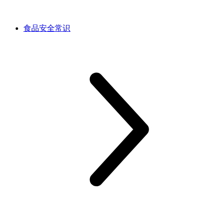
食品安全常识