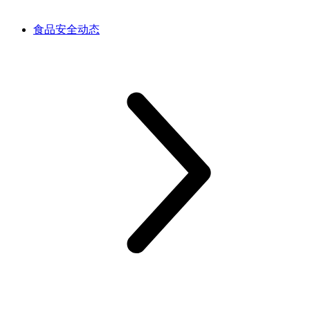
食品安全动态