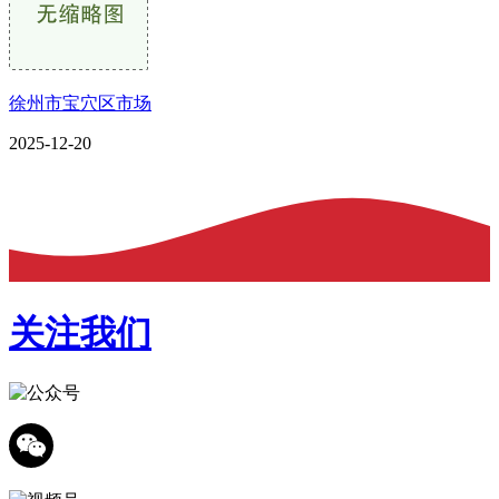
徐州市宝穴区市场
2025-12-20
关注我们