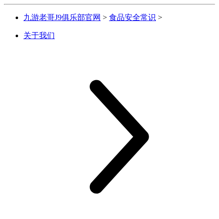
九游老哥J9俱乐部官网
>
食品安全常识
>
关于我们