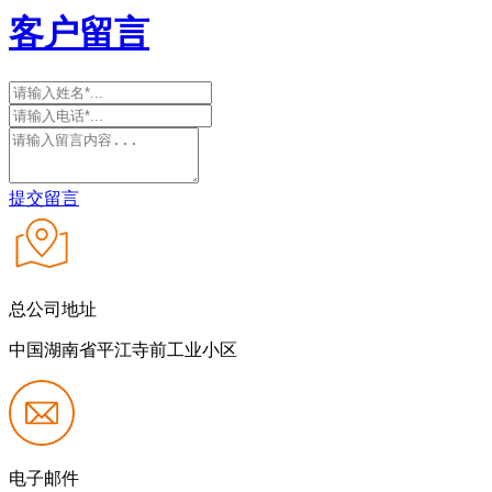
客户留言
提交留言
总公司地址
中国湖南省平江寺前工业小区
电子邮件