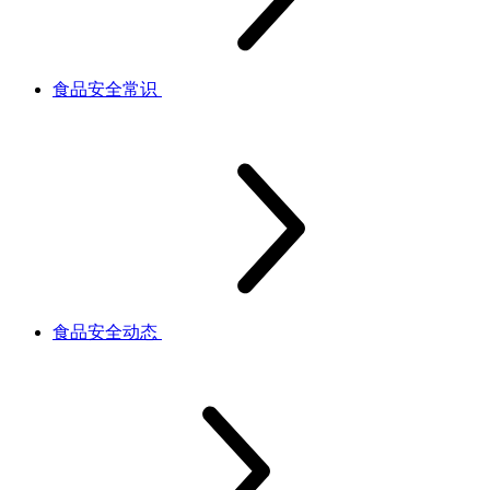
食品安全常识
食品安全动态