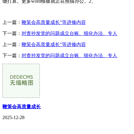
做打算。更多word模板就正在熊猫办公。2、
上一篇：
鞭策会高质量成长”等进修内容
下一篇：
对查抄发觉的问题成立台账、细化办法、专人
上一篇：
鞭策会高质量成长”等进修内容
下一篇：
对查抄发觉的问题成立台账、细化办法、专人
鞭策会高质量成长
2025-12-28