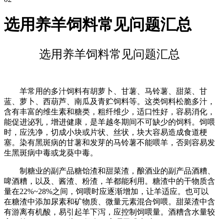
选用养羊饲料常见问题汇总
选用养羊饲料常见问题汇总
羊常用的多汁饲料有胡萝卜、甘薯、马铃薯、甜菜、甘
蓝、萝卜、西葫芦、南瓜及青贮饲料等。这类饲料松脆多汁，
含有丰富的维生素和糖类，粗纤维少，适口性好，容易消化，
能促进泌乳，增进健康，是羊越冬期间不可缺少的饲料。饲喂
时，应洗净，切成小块或片状、丝状，块大容易造成食道梗
塞。染有黑斑病的甘薯和发芽的马铃薯不能喂羊，否则容易发
生黑斑病中毒或龙葵中毒。
制糖业的副产品糖饴渣和甜菜渣，酿酒业的副产品酒糟、
啤酒糟，以及、酱渣、粉渣，羊都能利用。糖渣中的干物质含
量在22%~28%之间，饲喂时应逐渐增加，让羊适应。也可以
在糖渣中添加尿素和矿物质、微量元素混合饲喂。甜菜渣中含
有游离有机酸，易引起羊下泻，应控制饲喂量。酒糟含水量较