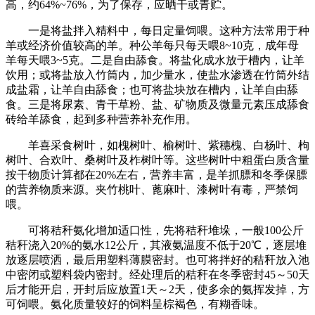
高，约64%~76%，为了保存，应晒干或青贮。
一是将盐拌入精料中，每日定量饲喂。这种方法常用于种
羊或经济价值较高的羊。种公羊每只每天喂8~10克，成年母
羊每天喂3~5克。二是自由舔食。将盐化成水放于槽内，让羊
饮用；或将盐放入竹筒内，加少量水，使盐水渗透在竹筒外结
成盐霜，让羊自由舔食；也可将盐块放在槽内，让羊自由舔
食。三是将尿素、青干草粉、盐、矿物质及微量元素压成舔食
砖给羊舔食，起到多种营养补充作用。
羊喜采食树叶，如槐树叶、榆树叶、紫穗槐、白杨叶、枸
树叶、合欢叶、桑树叶及柞树叶等。这些树叶中粗蛋白质含量
按干物质计算都在20%左右，营养丰富，是羊抓膘和冬季保膘
的营养物质来源。夹竹桃叶、蓖麻叶、漆树叶有毒，严禁饲
喂。
可将秸秆氨化增加适口性，先将秸秆堆垛，一般100公斤
秸秆浇入20%的氨水12公斤，其液氨温度不低于20℃，逐层堆
放逐层喷洒，最后用塑料薄膜密封。也可将拌好的秸秆放入池
中密闭或塑料袋内密封。经处理后的秸秆在冬季密封45～50天
后才能开启，开封后应放置1天～2天，使多余的氨挥发掉，方
可饲喂。氨化质量较好的饲料呈棕褐色，有糊香味。